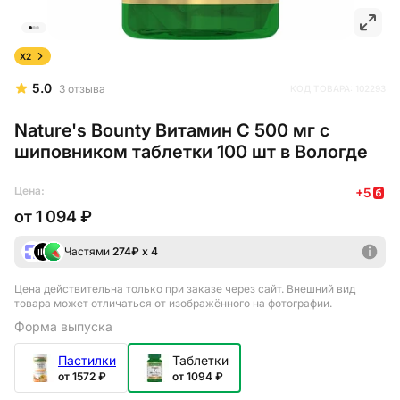
X2
5.0
3
отзыва
КОД ТОВАРА:
102293
Nature's Bounty Витамин С 500 мг с
шиповником таблетки 100 шт в Вологде
Цена:
+
5
от
1 094 ₽
Частями
274
₽ х 4
Цена действительна только при заказе через сайт
. Внешний вид
товара может отличаться от изображённого на фотографии.
Форма выпуска
Пастилки
Таблетки
от 1572 ₽
от 1094 ₽