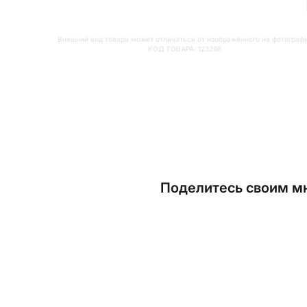
Внешний вид товара может отличаться от изображённого на фотограф
КОД ТОВАРА:
123296
Поделитесь своим мн