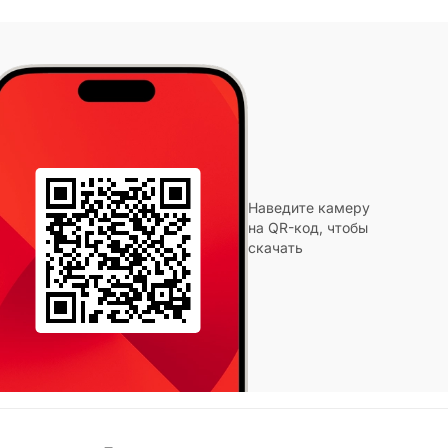
Наведите камеру
на QR-код, чтобы
скачать