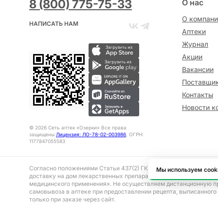
8 (800) 775-75-33
О нас
О компани
НАПИСАТЬ НАМ
Аптеки
Журнал
Акции
Вакансии
Поставщи
Контакты
Новости к
©
2026
Сеть аптек «Озерки» Все права
защищены
Лицензия: ЛО-78-02-003986
, ОГРН:
1177847055583
Согласно положениями Статьи 437(2) ГК РФ представленная на 
Мы используем cook
доставку на дом лекарственных препаратов, отпускаемым без р
медицинского применения». Не осуществляем дистанционную п
самовывоза в аптеке при предоставлении рецепта, выписанного
только при заказе через сайт.