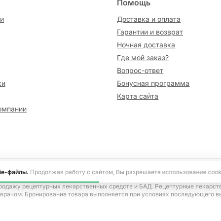
Помощь
и
Доставка и оплата
Гарантии и возврат
Ночная доставка
Где мой заказ?
Вопрос-ответ
ки
Бонусная программа
Карта сайта
омпании
сайте информация носит исключительно ознакомительный характер и не я
ie-файлы.
Продолжая работу с сайтом, Вы разрешаете использование cook
ецепта, согласно Указу Президента Российской Федерации от 17.03.2020 
родажу рецептурных лекарственных средств и БАД. Рецептурные лекарст
 врачом. Бронирование товара выполняется при условиях последующего в