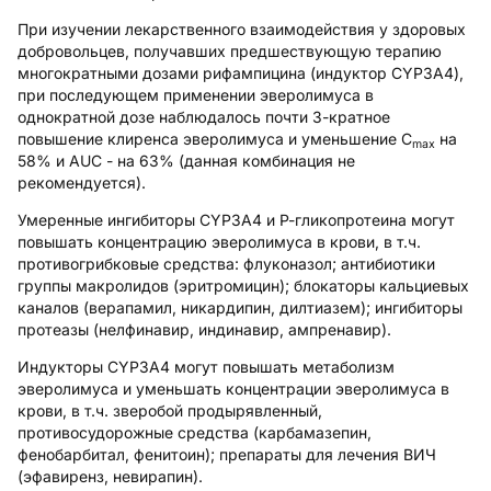
При изучении лекарственного взаимодействия у здоровых
добровольцев, получавших предшествующую терапию
многократными дозами рифампицина (индуктор CYP3A4),
при последующем применении эверолимуса в
однократной дозе наблюдалось почти 3-кратное
повышение клиренса эверолимуса и уменьшение С
на
max
58% и AUC - на 63% (данная комбинация не
рекомендуется).
Умеренные ингибиторы CYP3A4 и Р-гликопротеина могут
повышать концентрацию эверолимуса в крови, в т.ч.
противогрибковые средства: флуконазол; антибиотики
группы макролидов (эритромицин); блокаторы кальциевых
каналов (верапамил, никардипин, дилтиазем); ингибиторы
протеазы (нелфинавир, индинавир, ампренавир).
Индукторы CYP3A4 могут повышать метаболизм
эверолимуса и уменьшать концентрации эверолимуса в
крови, в т.ч. зверобой продырявленный,
противосудорожные средства (карбамазепин,
фенобарбитал, фенитоин); препараты для лечения ВИЧ
(эфавиренз, невирапин).