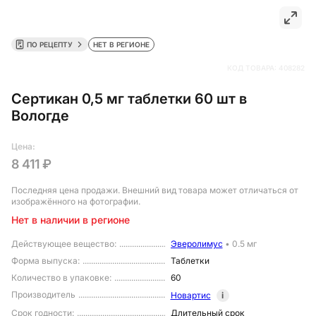
ПО РЕЦЕПТУ
НЕТ В РЕГИОНЕ
КОД ТОВАРА:
408282
Сертикан 0,5 мг таблетки 60 шт в
Вологде
Цена:
8 411 ₽
Последняя цена продажи
. Внешний вид товара может отличаться от
изображённого на фотографии.
Нет в наличии в регионе
Действующее вещество
:
Эверолимус
•
0.5 мг
Форма выпуска
:
Таблетки
Количество в упаковке
:
60
Производитель
Новартис
i
Срок годности
:
Длительный срок