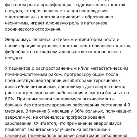
фактором роста пролиферация гладкомышечных клеток
сосудов, которая запускается при повреждении
эндотелиальных клеток и приводит к образованию
неоинтимы, играет ключевую роль в патогенезе
хронического отторжения.
Эверолимус является активным ингибитором роста и
пролиферации опухолевых клеток, эндотелиальных клеток,
фибробластов и гладкомышечных клеток кровеносных
сосудов.
У пациентов с распространенным и/или метастатическим
почечно-клеточным раком, прогрессирующим после
предшествующей терапии ингибиторами тирозиновых
киназ и/или цитокинами, эверолимус достоверно снижал
риск прогрессирования заболевания и смерти больных на
67%. При применении эверолимуса выживаемость
больных без прогрессирования заболевания составила 4.9
месяцев. В течение 6 месяцев у 36% больных, получавших
эверолимус, не отмечалось прогрессирования
заболевания. Считается, что применение эверолимуса
позволяет значительно улучшить качество жизни
пациентов (оценивалось влияние симптомов заболевания