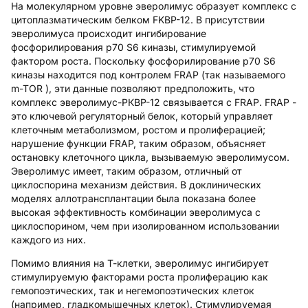
На молекулярном уровне эверолимус образует комплекс с
цитоплазматическим белком FKBP-12. В присутствии
эверолимуса происходит ингибирование
фосфорилирования р70 S6 киназы, стимулируемой
фактором роста. Поскольку фосфорилирование р70 S6
киназы находится под контролем FRAP (так называемого
m-TOR ), эти данные позволяют предположить, что
комплекс эверолимус-РКВР-12 связывается с FRAP. FRAP -
это ключевой регуляторный белок, который управляет
клеточным метаболизмом, ростом и пролиферацией;
нарушение функции FRAP, таким образом, объясняет
остановку клеточного цикла, вызываемую эверолимусом.
Эверолимус имеет, таким образом, отличный от
циклоспорина механизм действия. В доклинических
моделях аллотрансплантации была показана более
высокая эффективность комбинации эверолимуса с
циклоспорином, чем при изолированном использовании
каждого из них.
Помимо влияния на Т-клетки, эверолимус ингибирует
стимулируемую факторами роста пролиферацию как
гемопоэтических, так и негемопоэтических клеток
(например, гладкомышечных клеток). Стимулируемая