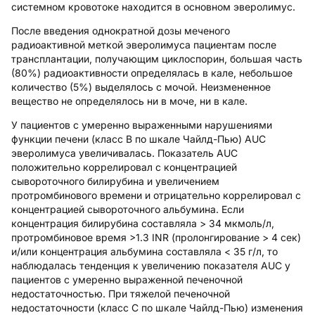
системном кровотоке находится в основном эверолимус.
После введения однократной дозы меченого
радиоактивной меткой эверолимуса пациентам после
трансплантации, получающим циклоспорин, большая часть
(80%) радиоактивности определялась в кале, небольшое
количество (5%) выделялось с мочой. Неизмененное
вещество не определялось ни в моче, ни в кале.
У пациентов с умеренно выраженными нарушениями
функции печени (класс В по шкале Чайлд-Пью) AUC
эверолимуса увеличивалась. Показатель AUC
положительно коррелировал с концентрацией
сывороточного билирубина и увеличением
протромбинового времени и отрицательно коррелировал с
концентрацией сывороточного альбумина. Если
концентрация билирубина составляла > 34 мкмоль/л,
протромбиновое время >1.3 INR (пролонгирование > 4 сек)
и/или концентрация альбумина составляла < 35 г/л, то
наблюдалась тенденция к увеличению показателя AUC у
пациентов с умеренно выраженной печеночной
недостаточностью. При тяжелой печеночной
недостаточности (класс С по шкале Чайлд-Пью) изменения