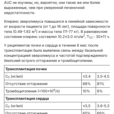
AUC не изучены, но, вероятно, они такие же или более
выраженные, чем при умеренной печеночной
недостаточности.
Клиренс эверолимуса повышался в линейной зависимости
от возраста пациента (от 1 до 16 лет), площади поверхности
2
тела (0.49-1.92 м
) и массы тела (11-77 кг). В равновесном
2
состоянии клиренс составлял 10.2±3.0 л/ч/м
, T
- 30±11 ч.
1/2
У реципиентов почки и сердца в течение 6 мес после
трансплантации была выявлена связь между базальной
концентрацией эверолимуса и частотой подтвержденного
биопсией острого отторжения и тромбоцитопении.
Трансплантация почки
С
(нг/мл)
≤3.4
3.5-4.5
0
Отсутствие отторжения
68%
81%
9
Тромбоцитопения (<100×10
/л)
10%
9%
Трансплантация сердца
С
(нг/мл)
≤3,5
3.6-5.3
0
Отсутствие отторжения
65%
69%