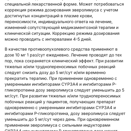
специальной лекарственной форме. Может потребоваться
коррекция режима дозирования эверолимуса с учетом
достигнутых концентраций в плазме крови,
переносимости, индивидуального ответа на лечение,
изменений сопутствующей медикаментозной терапии и
клинической ситуации. Коррекцию режима дозирования
можно проводить с интервалами 4-5 дней.
В качестве противоопухолевого средства применяют в
дозе 10 мг 1 раз/сут ежедневно. Лечение проводят до тех
пор, пока сохраняется клинический эффект. При развитии
тяжелых и/или труднопереносимых побочных реакций
следует снизить дозу до 5 мг/сут и/или временно
прекратить терапию. При применении одновременно с
умеренными ингибиторами CYP3A4 и ингибиторами Р-
гликопротеина дозу эверолимуса следует уменьшить до 5
мг/сут. При развитии тяжелых и/или труднопереносимых
побочных реакций у пациентов, получающих препарат
одновременно с умеренными ингибиторами CYP3A4 и
ингибиторами Р-гликопротеина, дозу эверолимуса следует
уменьшить до 5 мг/сут через день. При одновременном
применении эверолимуса с сильными индукторами
CYP3A4 или индукторами Р-гликопротеина доза может