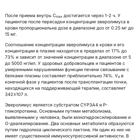
После приема внутрь C
достигается через 1-2 ч. У
max
пациентов после пересадки концентрация эверолимуса в
крови пропорциональна дозе в диапазоне доз от 0.25 мг до
15 мг.
Соотношение концентрации эверолимуса в крови и его
концентрации в плазме находится в пределах от 17% до
73% и зависит от значений концентрации в диапазоне от 5
до 5000 нг/мл. У здоровых добровольцев и пациентов с
умеренными нарушениями функции печени связывание с
белками плазмы составляет приблизительно 74%. V
в
d
конечной фазе у пациентов после трансплантации почки,
находящихся на поддерживающей терапии, составляет
342±107 л.
Эверолимус является субстратом CYP3A4 и Р-
гликопротеина. Основными путями метаболизма,
выявленными у человека, были моногидроксилирование и
O-деалкилирование. Два основных метаболита образуются
путем гидролиза циклического лактона. Ни один из них не
имеет существенной иммуносупрессивной активности. В