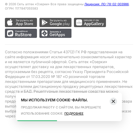
©
2026
Сеть аптек «Озерки» Все права защищены
Лицензия: ЛО-78-02-003986
,
ОГРН: 1177847055583
Согласно положениями Статьи 437(2) ГК РФ представленная на
сайте информация носит исключительно ознакомительный характер
и не является публичной офертой. Сеть аптек «Озерки»
осуществляет доставку на дом лекарственных препаратов,
отпускаемым без рецепта, согласно Указу Президента Российской
Федерации от 17.03.2020 № 187 «О розничной торговле
лекарственными препаратами для медицинского применения». Не
осуществляем дистанционную продажу рецептурных лекарственных
средств и БАД. Рецептурные лекарственные средства можно
получить только при помощи самовывоза в аптеке при
МЫ ИСПОЛЬЗУЕМ COOKIE-ФАЙЛЫ.
предоставлении рецепта, выписанного врачом. Бронирование товара
выполняется при условиях последующего выкупа заказа в
ПРОДОЛЖАЯ РАБОТУ С САЙТОМ, ВЫ РАЗРЕШАЕТЕ
выбранном аптечном пункте. Цена действительна только при заказе
ИСПОЛЬЗОВАНИЕ COOKIE.
ПОДРОБНЕЕ
через сайт.