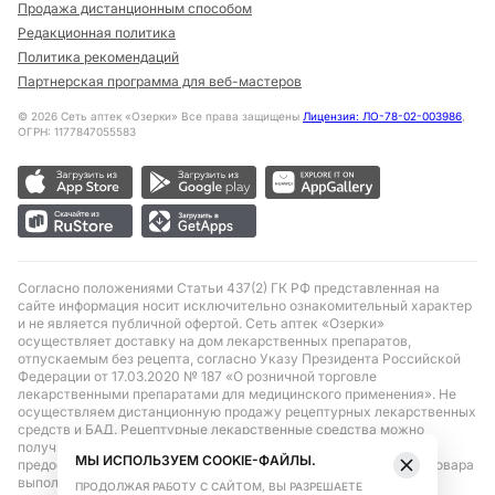
Продажа дистанционным способом
Редакционная политика
Политика рекомендаций
Партнерская программа для веб-мастеров
©
2026
Сеть аптек «Озерки» Все права защищены
Лицензия: ЛО-78-02-003986
,
ОГРН: 1177847055583
Согласно положениями Статьи 437(2) ГК РФ представленная на
сайте информация носит исключительно ознакомительный характер
и не является публичной офертой. Сеть аптек «Озерки»
осуществляет доставку на дом лекарственных препаратов,
отпускаемым без рецепта, согласно Указу Президента Российской
Федерации от 17.03.2020 № 187 «О розничной торговле
лекарственными препаратами для медицинского применения». Не
осуществляем дистанционную продажу рецептурных лекарственных
средств и БАД. Рецептурные лекарственные средства можно
получить только при помощи самовывоза в аптеке при
МЫ ИСПОЛЬЗУЕМ COOKIE-ФАЙЛЫ.
предоставлении рецепта, выписанного врачом. Бронирование товара
выполняется при условиях последующего выкупа заказа в
ПРОДОЛЖАЯ РАБОТУ С САЙТОМ, ВЫ РАЗРЕШАЕТЕ