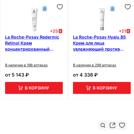
+
25
+
21
La Roche-Posay Redermic
La Roche-Posay Hyalu B5
Retinol Крем
Крем для лица
концентрированный
увлажняющий против
антивозрастной для лица
морщин 40 мл
и шеи 30 мл
В наличии в 198 аптеках
В наличии в 299 аптеках
от
5 143 ₽
от
4 338 ₽
В КОРЗИНУ
В КОРЗИНУ