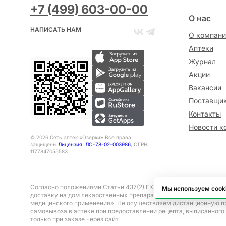
+7 (499) 603-00-00
О нас
НАПИСАТЬ НАМ
О компани
Аптеки
Журнал
Акции
Вакансии
Поставщи
Контакты
Новости к
©
2026
Сеть аптек «Озерки» Все права
защищены
Лицензия: ЛО-78-02-003986
, ОГРН:
1177847055583
Согласно положениями Статьи 437(2) ГК РФ представленная на 
Мы используем cook
доставку на дом лекарственных препаратов, отпускаемым без р
медицинского применения». Не осуществляем дистанционную п
самовывоза в аптеке при предоставлении рецепта, выписанного
только при заказе через сайт.