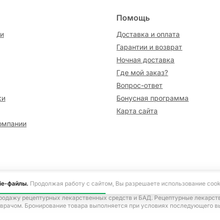
Помощь
и
Доставка и оплата
Гарантии и возврат
Ночная доставка
Где мой заказ?
Вопрос-ответ
ки
Бонусная программа
Карта сайта
омпании
сайте информация носит исключительно ознакомительный характер и не я
ie-файлы.
Продолжая работу с сайтом, Вы разрешаете использование cook
ецепта, согласно Указу Президента Российской Федерации от 17.03.2020 
родажу рецептурных лекарственных средств и БАД. Рецептурные лекарст
 врачом. Бронирование товара выполняется при условиях последующего в