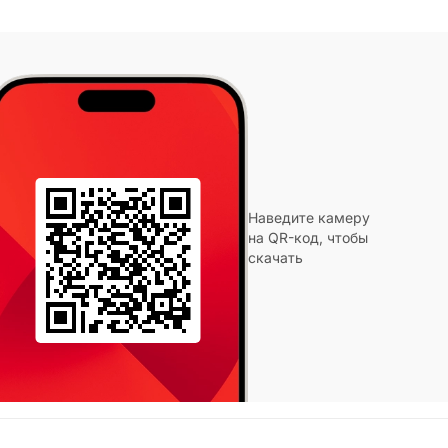
Наведите камеру
на QR-код, чтобы
скачать