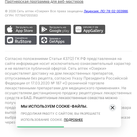
Партнерская программа для веб-мастеров
©
2026
Сеть аптек «Озерки» Все права защищены
Лицензия: ЛО-78-02-003986
,
ОГРН: 1177847055583
Согласно положениями Статьи 437(2) ГК РФ представленная на
сайте информация носит исключительно ознакомительный характер
и не является публичной офертой. Сеть аптек «Озерки»
осуществляет доставку на дом лекарственных препаратов,
отпускаемым без рецепта, согласно Указу Президента Российской
Федерации от 17.03.2020 № 187 «О розничной торговле
лекарственными препаратами для медицинского применения». Не
осуществляем дистанционную продажу рецептурных лекарственных
средств и БАД. Рецептурные лекарственные средства можно
получить только при помощи самовывоза в аптеке при
МЫ ИСПОЛЬЗУЕМ COOKIE-ФАЙЛЫ.
предоставлении рецепта, выписанного врачом. Бронирование товара
выполняется при условиях последующего выкупа заказа в
ПРОДОЛЖАЯ РАБОТУ С САЙТОМ, ВЫ РАЗРЕШАЕТЕ
выбранном аптечном пункте. Цена действительна только при заказе
ИСПОЛЬЗОВАНИЕ COOKIE.
ПОДРОБНЕЕ
через сайт.