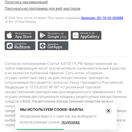
Политика рекомендаций
Партнерская программа для веб-мастеров
©
2026
Сеть аптек «Озерки» Все права защищены
Лицензия: ЛО-78-02-003986
,
ОГРН: 1177847055583
Согласно положениями Статьи 437(2) ГК РФ представленная на
сайте информация носит исключительно ознакомительный характер
и не является публичной офертой. Сеть аптек «Озерки»
осуществляет доставку на дом лекарственных препаратов,
отпускаемым без рецепта, согласно Указу Президента Российской
Федерации от 17.03.2020 № 187 «О розничной торговле
лекарственными препаратами для медицинского применения». Не
осуществляем дистанционную продажу рецептурных лекарственных
средств и БАД. Рецептурные лекарственные средства можно
получить только при помощи самовывоза в аптеке при
МЫ ИСПОЛЬЗУЕМ COOKIE-ФАЙЛЫ.
предоставлении рецепта, выписанного врачом. Бронирование товара
выполняется при условиях последующего выкупа заказа в
ПРОДОЛЖАЯ РАБОТУ С САЙТОМ, ВЫ РАЗРЕШАЕТЕ
выбранном аптечном пункте. Цена действительна только при заказе
ИСПОЛЬЗОВАНИЕ COOKIE.
ПОДРОБНЕЕ
через сайт.