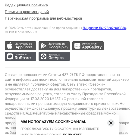
Редакционная политика
Политика рекомендаций
Партнерская программа для веб-мастеров
©
2026
Сеть аптек «Озерки» Все права защищены
Лицензия: ЛО-78-02-003986
,
ОГРН: 1177847055583
Согласно положениями Статьи 437(2) ГК РФ представленная на
сайте информация носит исключительно ознакомительный характер
и не является публичной офертой. Сеть аптек «Озерки»
осуществляет доставку на дом лекарственных препаратов,
отпускаемым без рецепта, согласно Указу Президента Российской
Федерации от 17.03.2020 № 187 «О розничной торговле
лекарственными препаратами для медицинского применения». Не
осуществляем дистанционную продажу рецептурных лекарственных
средств и БАД. Рецептурные лекарственные средства можно
получить только при помощи самовывоза в аптеке при
МЫ ИСПОЛЬЗУЕМ COOKIE-ФАЙЛЫ.
предоставлении рецепта, выписанного врачом. Бронирование товара
выполняется при условиях последующего выкупа заказа в
ПРОДОЛЖАЯ РАБОТУ С САЙТОМ, ВЫ РАЗРЕШАЕТЕ
выбранном аптечном пункте. Цена действительна только при заказе
ИСПОЛЬЗОВАНИЕ COOKIE.
ПОДРОБНЕЕ