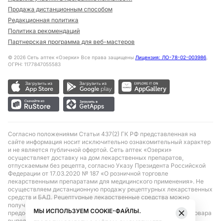
Продажа дистанционным способом
Редакционная политика
Политика рекомендаций
Партнерская программа для веб-мастеров
©
2026
Сеть аптек «Озерки» Все права защищены
Лицензия: ЛО-78-02-003986
,
ОГРН: 1177847055583
Согласно положениями Статьи 437(2) ГК РФ представленная на
сайте информация носит исключительно ознакомительный характер
и не является публичной офертой. Сеть аптек «Озерки»
осуществляет доставку на дом лекарственных препаратов,
отпускаемым без рецепта, согласно Указу Президента Российской
Федерации от 17.03.2020 № 187 «О розничной торговле
лекарственными препаратами для медицинского применения». Не
осуществляем дистанционную продажу рецептурных лекарственных
средств и БАД. Рецептурные лекарственные средства можно
получить только при помощи самовывоза в аптеке при
МЫ ИСПОЛЬЗУЕМ COOKIE-ФАЙЛЫ.
предоставлении рецепта, выписанного врачом. Бронирование товара
выполняется при условиях последующего выкупа заказа в