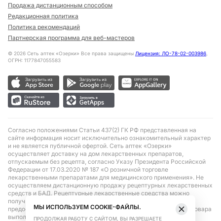
Продажа дистанционным способом
Редакционная политика
Политика рекомендаций
Партнерская программа для веб-мастеров
©
2026
Сеть аптек «Озерки» Все права защищены
Лицензия: ЛО-78-02-003986
,
ОГРН: 1177847055583
Согласно положениями Статьи 437(2) ГК РФ представленная на
сайте информация носит исключительно ознакомительный характер
и не является публичной офертой. Сеть аптек «Озерки»
осуществляет доставку на дом лекарственных препаратов,
отпускаемым без рецепта, согласно Указу Президента Российской
Федерации от 17.03.2020 № 187 «О розничной торговле
лекарственными препаратами для медицинского применения». Не
осуществляем дистанционную продажу рецептурных лекарственных
средств и БАД. Рецептурные лекарственные средства можно
получить только при помощи самовывоза в аптеке при
МЫ ИСПОЛЬЗУЕМ COOKIE-ФАЙЛЫ.
предоставлении рецепта, выписанного врачом. Бронирование товара
выполняется при условиях последующего выкупа заказа в
ПРОДОЛЖАЯ РАБОТУ С САЙТОМ, ВЫ РАЗРЕШАЕТЕ