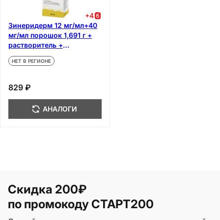
+
4
Зинеридерм 12 мг/мл+40
мг/мл порошок 1,691 г +
растворитель +
аппликатор
НЕТ В РЕГИОНЕ
829 ₽
АНАЛОГИ
Скидка 200₽
по промокоду СТАРТ200