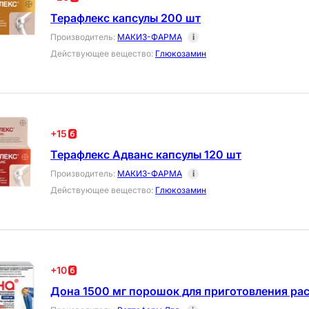
Терафлекс капсулы 200 шт
Производитель
:
МАКИЗ-ФАРМА
i
Действующее вещество
:
Глюкозамин
+
15
Терафлекс Адванс капсулы 120 шт
Производитель
:
МАКИЗ-ФАРМА
i
Действующее вещество
:
Глюкозамин
+
10
Дона 1500 мг порошок для приготовления рас