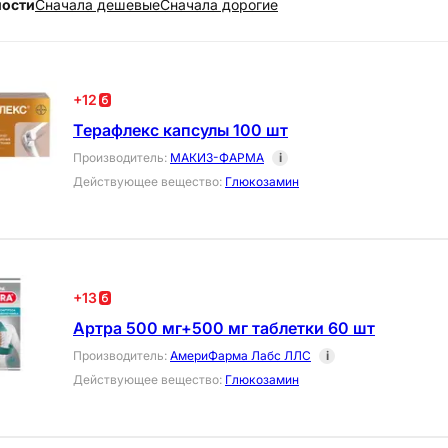
ности
Cначала дешевые
Cначала дорогие
+
12
Терафлекс капсулы 100 шт
Производитель
:
МАКИЗ-ФАРМА
i
Действующее вещество
:
Глюкозамин
+
13
Артра 500 мг+500 мг таблетки 60 шт
Производитель
:
АмериФарма Лабс ЛЛС
i
Действующее вещество
:
Глюкозамин