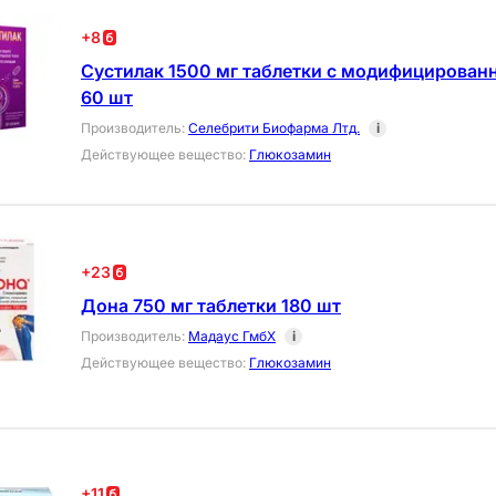
+
8
Сустилак 1500 мг таблетки с модифицирова
60 шт
Производитель
:
Селебрити Биофарма Лтд.
i
Действующее вещество
:
Глюкозамин
+
23
Дона 750 мг таблетки 180 шт
Производитель
:
Мадаус ГмбХ
i
Действующее вещество
:
Глюкозамин
+
11