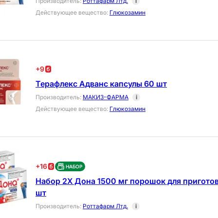
Производитель
:
Роттафарм Лтд.
i
Действующее вещество
:
Глюкозамин
+
9
Терафлекс Адванс капсулы 60 шт
Производитель
:
МАКИЗ-ФАРМА
i
Действующее вещество
:
Глюкозамин
+
16
НАБОР
Набор 2X Дона 1500 мг порошок для пригото
шт
Производитель
:
Роттафарм Лтд.
i