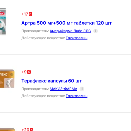
+
17
Артра 500 мг+500 мг таблетки 120 шт
Производитель
:
АмериФарма Лабс ЛЛС
i
Действующее вещество
:
Глюкозамин
+
9
Терафлекс капсулы 60 шт
Производитель
:
МАКИЗ-ФАРМА
i
Действующее вещество
:
Глюкозамин
+
20