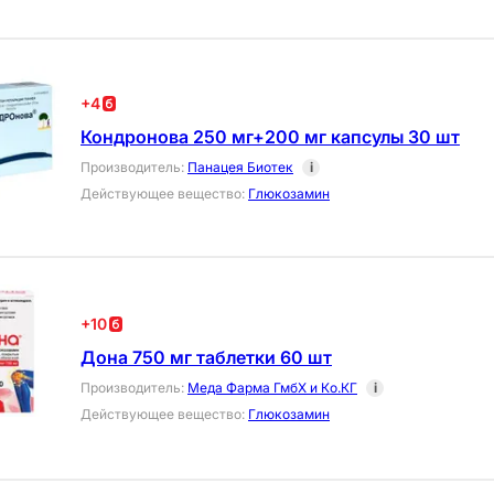
+
4
Кондронова 250 мг+200 мг капсулы 30 шт
Производитель
:
Панацея Биотек
i
Действующее вещество
:
Глюкозамин
+
10
Дона 750 мг таблетки 60 шт
Производитель
:
Меда Фарма ГмбХ и Ко.КГ
i
Действующее вещество
:
Глюкозамин