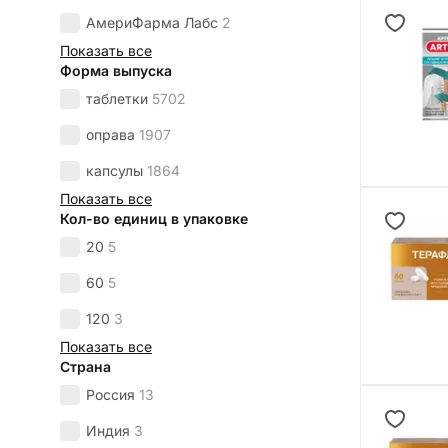
АмериФарма Лабс
2
Показать все
Форма выпуска
таблетки
5702
оправа
1907
капсулы
1864
Показать все
Кол-во единиц в упаковке
20
5
60
5
120
3
Показать все
Страна
Россия
13
Индия
3