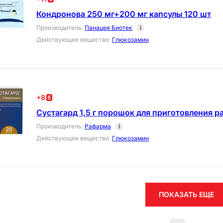
Кондронова 250 мг+200 мг капсулы 120 шт
Производитель
:
Панацея Биотек
i
Действующее вещество
:
Глюкозамин
+
8
Сустагард 1,5 г порошок для приготовления р
Производитель
:
Рафарма
i
Действующее вещество
:
Глюкозамин
ПОКАЗАТЬ ЕЩЕ