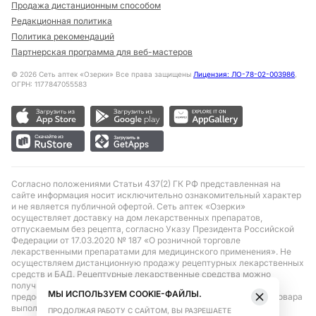
Продажа дистанционным способом
Редакционная политика
Политика рекомендаций
Партнерская программа для веб-мастеров
©
2026
Сеть аптек «Озерки» Все права защищены
Лицензия: ЛО-78-02-003986
,
ОГРН: 1177847055583
Согласно положениями Статьи 437(2) ГК РФ представленная на
сайте информация носит исключительно ознакомительный характер
и не является публичной офертой. Сеть аптек «Озерки»
осуществляет доставку на дом лекарственных препаратов,
отпускаемым без рецепта, согласно Указу Президента Российской
Федерации от 17.03.2020 № 187 «О розничной торговле
лекарственными препаратами для медицинского применения». Не
осуществляем дистанционную продажу рецептурных лекарственных
средств и БАД. Рецептурные лекарственные средства можно
получить только при помощи самовывоза в аптеке при
МЫ ИСПОЛЬЗУЕМ COOKIE-ФАЙЛЫ.
предоставлении рецепта, выписанного врачом. Бронирование товара
выполняется при условиях последующего выкупа заказа в
ПРОДОЛЖАЯ РАБОТУ С САЙТОМ, ВЫ РАЗРЕШАЕТЕ