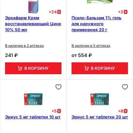
+
24
+
2
Эркафарм Крем
Псило-Бальзам 1% гель
восстанавливающий Цинк
для наружного
10% 50 мл
применения 20 г
В наличии в 2 аптеках
В наличии в 5 аптеках
241 ₽
от
554 ₽
В КОРЗИНУ
В КОРЗИНУ
+
5
+
8
Эриус 5 мг таблетки 10 шт
Эриус 5 мг таблетки 20 шт