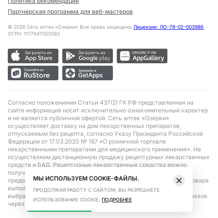
Политика рекомендаций
Партнерская программа для веб-мастеров
©
2026
Сеть аптек «Озерки» Все права защищены
Лицензия: ЛО-78-02-003986
,
ОГРН: 1177847055583
Согласно положениями Статьи 437(2) ГК РФ представленная на
сайте информация носит исключительно ознакомительный характер
и не является публичной офертой. Сеть аптек «Озерки»
осуществляет доставку на дом лекарственных препаратов,
отпускаемым без рецепта, согласно Указу Президента Российской
Федерации от 17.03.2020 № 187 «О розничной торговле
лекарственными препаратами для медицинского применения». Не
осуществляем дистанционную продажу рецептурных лекарственных
средств и БАД. Рецептурные лекарственные средства можно
получить только при помощи самовывоза в аптеке при
МЫ ИСПОЛЬЗУЕМ COOKIE-ФАЙЛЫ.
предоставлении рецепта, выписанного врачом. Бронирование товара
выполняется при условиях последующего выкупа заказа в
ПРОДОЛЖАЯ РАБОТУ С САЙТОМ, ВЫ РАЗРЕШАЕТЕ
выбранном аптечном пункте. Цена действительна только при заказе
ИСПОЛЬЗОВАНИЕ COOKIE.
ПОДРОБНЕЕ
через сайт.