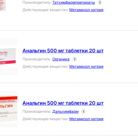
Производитель
:
Татхимфармпрепараты
i
Действующее вещество
:
Метамизол натрия
Анальгин 500 мг таблетки 20 шт
Производитель
:
Органика
i
Действующее вещество
:
Метамизол натрия
Анальгин 500 мг таблетки 20 шт
Производитель
:
Дальхимфарм
i
Действующее вещество
:
Метамизол натрия