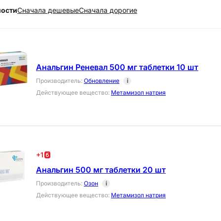
ности
Cначала дешевые
Cначала дорогие
Анальгин Реневал 500 мг таблетки 10 шт
Производитель
:
Обновление
i
Действующее вещество
:
Метамизол натрия
+
1
Анальгин 500 мг таблетки 20 шт
Производитель
:
Озон
i
Действующее вещество
:
Метамизол натрия