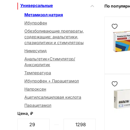
Универсальные
По популяр
Метамизол натрия
Ибупрофен
Обезболивающие препараты,
содержащие: анальгетики,
спазмолитики и стимуляторы
Нимесулид
Анальгетик+Стимулятор/
Анксиолитик
Температура
Ибупрофен + Парацетамол
Напроксен
Ацетилсалициловая кислота
Парацетамол
Цена, ₽
От
До