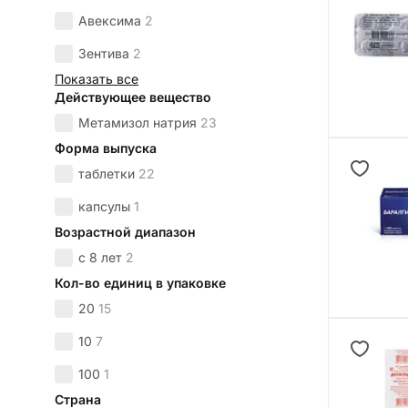
Авексима
2
Зентива
2
Показать все
Действующее вещество
Метамизол натрия
23
Форма выпуска
таблетки
22
капсулы
1
Возрастной диапазон
с 8 лет
2
Кол-во единиц в упаковке
20
15
10
7
100
1
Страна