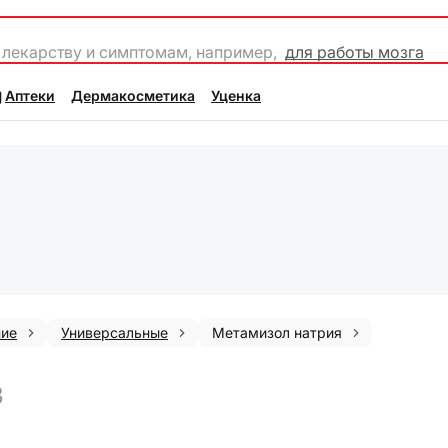
 лекарству и симптомам, например,
для работы мозга
Аптеки
Дермакосметика
Уценка
ние
Универсальные
Метамизол натрия
3