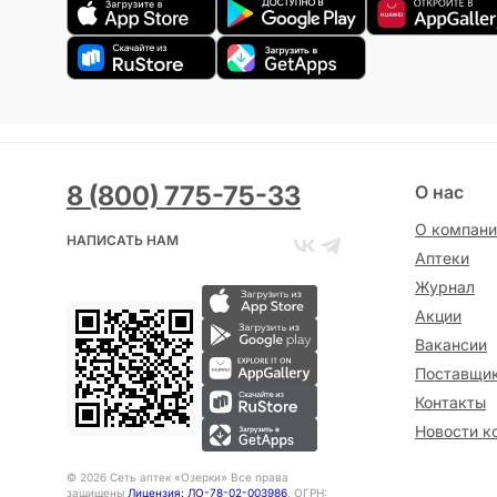
8 (800) 775-75-33
О нас
О компани
НАПИСАТЬ НАМ
Аптеки
Журнал
Акции
Вакансии
Поставщи
Контакты
Новости к
©
2026
Сеть аптек «Озерки» Все права
защищены
Лицензия: ЛО-78-02-003986
, ОГРН: