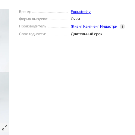
Бренд
:
Focustoday
Форма выпуска
:
Очки
Производитель
Жианг Кангченг Индастри
i
Срок годности
:
Длительный срок