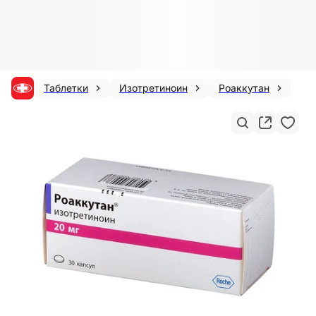
Таблетки
Изотретиноин
Роаккутан