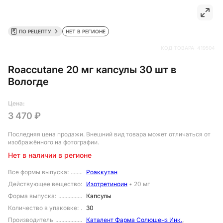
ПО РЕЦЕПТУ
НЕТ В РЕГИОНЕ
КОД ТОВАРА:
419504
Roaccutane 20 мг капсулы 30 шт в
Вологде
Цена:
3 470 ₽
Последняя цена продажи
. Внешний вид товара может отличаться от
изображённого на фотографии.
Нет в наличии в регионе
Все формы выпуска
:
Роаккутан
Действующее вещество
:
Изотретиноин
•
20 мг
Форма выпуска
:
Капсулы
Количество в упаковке
:
30
Производитель
Каталент Фарма Солюшенз Инк.
,