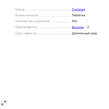
Бренд
:
Сукразит
Форма выпуска
:
Таблетки
Количество в упаковке
:
300
Производитель
Бисколь
i
Срок годности
:
Длительный срок