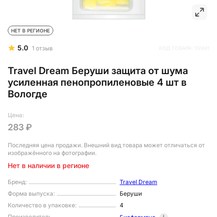
НЕТ В РЕГИОНЕ
5.0
1
отзыв
КОД ТОВАРА:
112461
Travel Dream Беруши защита от шума
усиленная пенопропиленовые 4 шт в
Вологде
Цена:
283 ₽
Последняя цена продажи
. Внешний вид товара может отличаться от
изображённого на фотографии.
Нет в наличии в регионе
Бренд
:
Travel Dream
Форма выпуска
:
Беруши
Количество в упаковке
:
4
Производитель