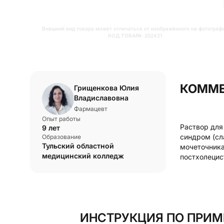
Внешний вид товара может отличаться от изображённого на фотограф
КОД ТОВАРА:
202421
КОММЕ
Грищенкова Юлия
Владиславовна
Фармацевт
Опыт работы
Раствор для
9 лет
синдром (сл
Образование
Тульский областной
мочеточника
медицинский колледж
постхолецис
ИНСТРУКЦИЯ ПО ПРИМ