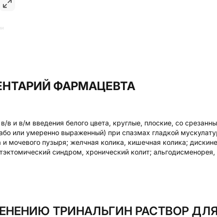
ии
НТАРИЙ ФАРМАЦЕВТА
 в/в и в/м введения белого цвета, круглые, плоские, со срезан
або или умеренно выраженный) при спазмах гладкой мускулатур
 и мочевого пузыря; желчная колика, кишечная колика; дискин
тэктомический синдром, хронический колит; альгодисменорея, 
ЕНЕНИЮ ТРИНАЛЬГИН РАСТВОР ДЛЯ 