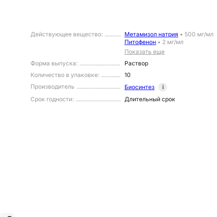
Действующее вещество
:
Метамизол натрия
•
500 мг/мл
Питофенон
•
2 мг/мл
Показать еще
Форма выпуска
:
Раствор
Количество в упаковке
:
10
Производитель
Биосинтез
i
Срок годности
:
Длительный срок