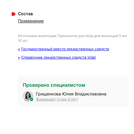
Состав
Применение
Источники аннотации
Тринальгин раствор для инъекций 5 мл
10 шт
Государственный реестр лекарственных средств
Справочник лекарственных средств Vidal
Проверено специалистом
Грищенкова Юлия Владиславовна
Фармацевт (стаж 9 лет)