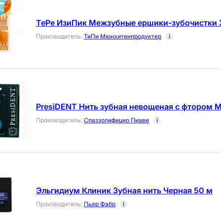
TePe ИзиПик Межзубные ершики-зубочистки 
Производитель
:
ТиПи Мюнхитенпродуктер
i
PresiDENT Нить зубная невощеная с фтором М
Производитель
:
Спаззолифицио Пиаве
i
Эльгидиум Клиник Зубная нить Черная 50 м
Производитель
:
Пьер Фабр
i