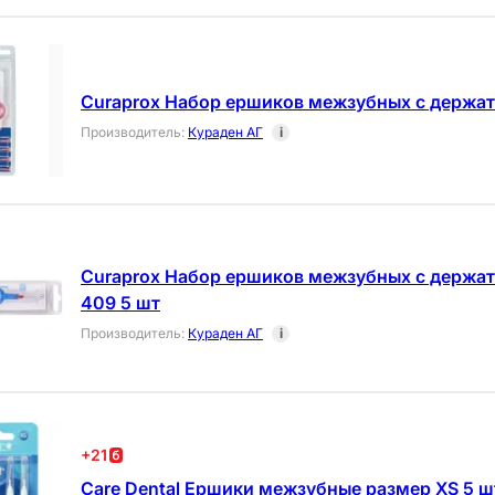
Curaprox Набор ершиков межзубных с держат
Производитель
:
Кураден АГ
i
Curaprox Набор ершиков межзубных с держа
409 5 шт
Производитель
:
Кураден АГ
i
+
21
Care Dental Ершики межзубные размер XS 5 ш