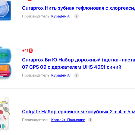
Curaprox Нить зубная тефлоновая с хлоргекс
Производитель
:
Кураден АГ
i
+
11
Curaprox Би Ю Набор дорожный (щетка+паст
07 CPS 09 с держателем UHS 409) синий
Производитель
:
Кураден АГ
i
Colgate Набор ершиков межзубных 2 + 4 + 5 
Производитель
:
Колгейт-Палмолив
i