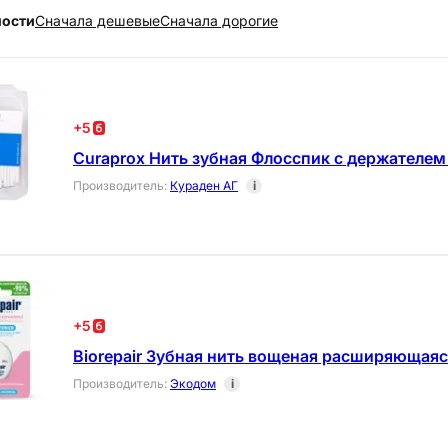
ности
Cначала дешевые
Cначала дорогие
+
5
Curaprox Нить зубная Флосспик с держателем
Производитель
:
Кураден АГ
i
+
5
Biorepair Зубная нить вощеная расширяющаяс
Производитель
:
Экодом
i