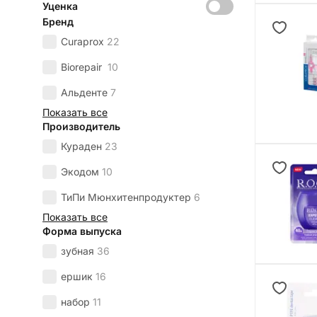
Уценка
Бренд
Curaprox
22
Biorepair
10
Альденте
7
Показать все
Производитель
Кураден
23
Экодом
10
ТиПи Мюнхитенпродуктер
6
Показать все
Форма выпуска
зубная
36
ершик
16
набор
11