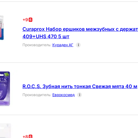
+
9
Curaprox Набор ершиков межзубных с держа
409+UHS 470 5 шт
Производитель
:
Кураден АГ
i
R.O.C.S. Зубная нить тонкая Свежая мята 40 м
Производитель
:
Еврокосмед
i
+
8