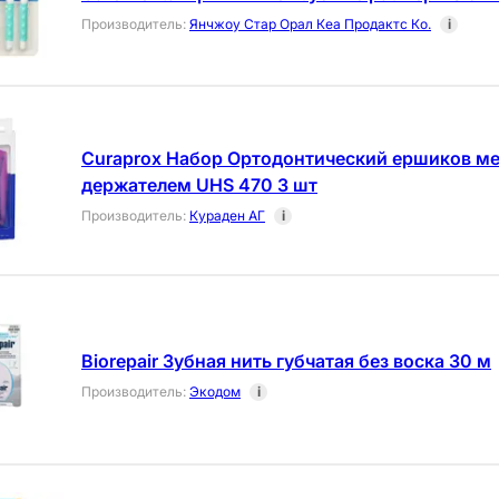
Производитель
:
Янчжоу Стар Орал Кеа Продактс Ко.
i
Curaprox Набор Ортодонтический ершиков м
держателем UHS 470 3 шт
Производитель
:
Кураден АГ
i
Biorepair Зубная нить губчатая без воска 30 м
Производитель
:
Экодом
i