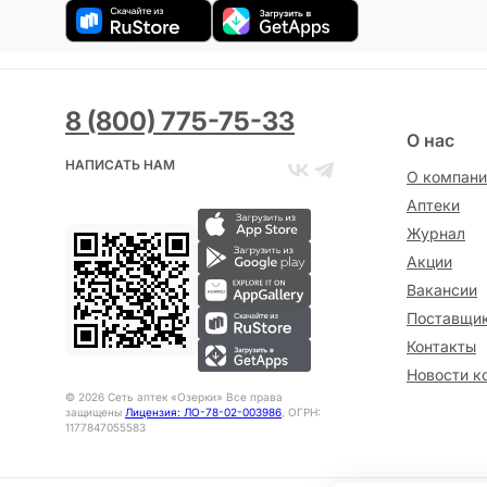
8 (800) 775-75-33
О нас
НАПИСАТЬ НАМ
О компани
Аптеки
Журнал
Акции
Вакансии
Поставщи
Контакты
Новости к
©
2026
Сеть аптек «Озерки» Все права
защищены
Лицензия: ЛО-78-02-003986
, ОГРН:
1177847055583