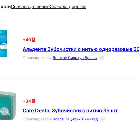
ности
Cначала дешевые
Cначала дорогие
+
40
Альденте Зубочистки с нитью одноразовые 5
Производитель
:
Янчжоу Синьхуа Брашс
i
+
34
Care Dental Зубочистки с нитью 35 шт
Производитель
:
Коаст Пацифик Лимитед
i