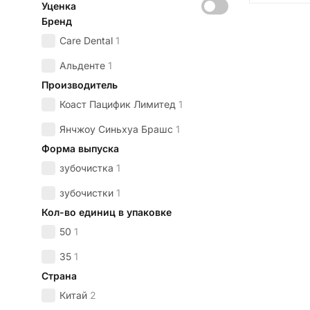
Уценка
Бренд
Care Dental
1
Альденте
1
Производитель
Коаст Пацифик Лимитед
1
Янчжоу Синьхуа Брашс
1
Форма выпуска
зубочистка
1
зубочистки
1
Кол-во единиц в упаковке
50
1
35
1
Страна
Китай
2