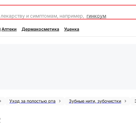
 лекарству и симптомам, например,
гинкоум
Аптеки
Дермакосметика
Уценка
Уход за полостью рта
Зубные нити, зубочистки
2