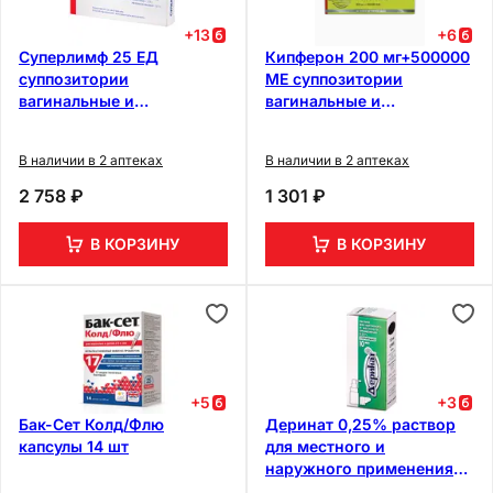
+
13
+
6
Суперлимф 25 ЕД
Кипферон 200 мг+500000
суппозитории
МЕ суппозитории
вагинальные и
вагинальные и
ректальные 10 шт
ректальные 10 шт
В наличии в 2 аптеках
В наличии в 2 аптеках
2 758 ₽
1 301 ₽
В КОРЗИНУ
В КОРЗИНУ
+
5
+
3
Бак-Сет Колд/Флю
Деринат 0,25% раствор
капсулы 14 шт
для местного и
наружного применения
флакон с распылителем 10