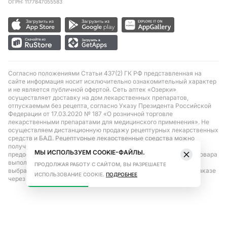
ОГРН: 1177847055583
Согласно положениями Статьи 437(2) ГК РФ представленная на
сайте информация носит исключительно ознакомительный характер
и не является публичной офертой. Сеть аптек «Озерки»
осуществляет доставку на дом лекарственных препаратов,
отпускаемым без рецепта, согласно Указу Президента Российской
Федерации от 17.03.2020 № 187 «О розничной торговле
лекарственными препаратами для медицинского применения». Не
осуществляем дистанционную продажу рецептурных лекарственных
средств и БАД. Рецептурные лекарственные средства можно
получить только при помощи самовывоза в аптеке при
МЫ ИСПОЛЬЗУЕМ COOKIE-ФАЙЛЫ.
предоставлении рецепта, выписанного врачом. Бронирование товара
выполняется при условиях последующего выкупа заказа в
ПРОДОЛЖАЯ РАБОТУ С САЙТОМ, ВЫ РАЗРЕШАЕТЕ
выбранном аптечном пункте. Цена действительна только при заказе
ИСПОЛЬЗОВАНИЕ COOKIE.
ПОДРОБНЕЕ
через сайт.