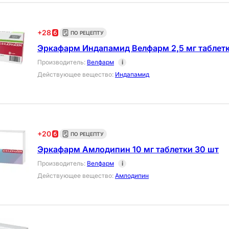
+
28
ПО РЕЦЕПТУ
Эркафарм Индапамид Велфарм 2,5 мг таблетк
Производитель
:
Велфарм
i
Действующее вещество
:
Индапамид
+
20
ПО РЕЦЕПТУ
Эркафарм Амлодипин 10 мг таблетки 30 шт
Производитель
:
Велфарм
i
Действующее вещество
:
Амлодипин