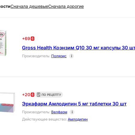
ности
Cначала дешевые
Cначала дорогие
+
69
Gross Health Коэнзим Q10 30 мг капсулы 30 ш
Производитель
:
Полярис
i
+
20
ПО РЕЦЕПТУ
Эркафарм Амлодипин 5 мг таблетки 30 шт
Производитель
:
Велфарм
i
Действующее вещество
:
Амлодипин