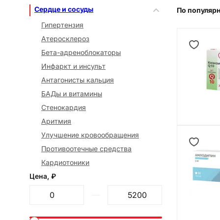
Сердце и сосуды
По популяр
Гипертензия
Атеросклероз
Бета-адреноблокаторы
Инфаркт и инсульт
Антагонисты кальция
БАДы и витамины
Стенокардия
Аритмия
Улучшение кровообращения
Противоотечные средства
Кардиотоники
Цена, ₽
От
До