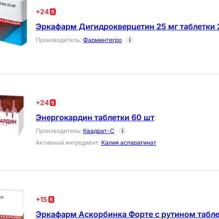
+
24
Эркафарм Дигидрокверцетин 25 мг таблетки 
Производитель
:
Фарминтегро
i
+
24
Энергокардин таблетки 60 шт
Производитель
:
Квадрат-С
i
Активный ингредиент
:
Калия аспарагинат
+
15
Эркафарм Аскорбинка Форте с рутином табле