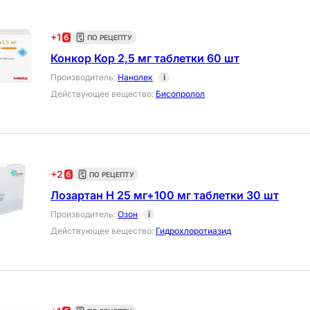
+
1
ПО РЕЦЕПТУ
Конкор Кор 2,5 мг таблетки 60 шт
Производитель
:
Нанолек
i
Действующее вещество
:
Бисопролол
+
2
ПО РЕЦЕПТУ
Лозартан Н 25 мг+100 мг таблетки 30 шт
Производитель
:
Озон
i
Действующее вещество
:
Гидрохлоротиазид