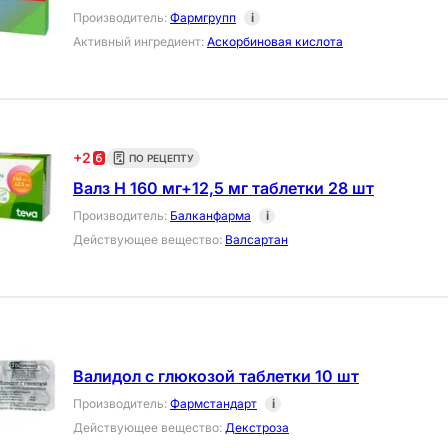
Производитель
:
Фармгрупп
i
Активный ингредиент
:
Аскорбиновая кислота
+
2
ПО РЕЦЕПТУ
Валз Н 160 мг+12,5 мг таблетки 28 шт
Производитель
:
Балканфарма
i
Действующее вещество
:
Валсартан
Валидол с глюкозой таблетки 10 шт
Производитель
:
Фармстандарт
i
Действующее вещество
:
Декстроза