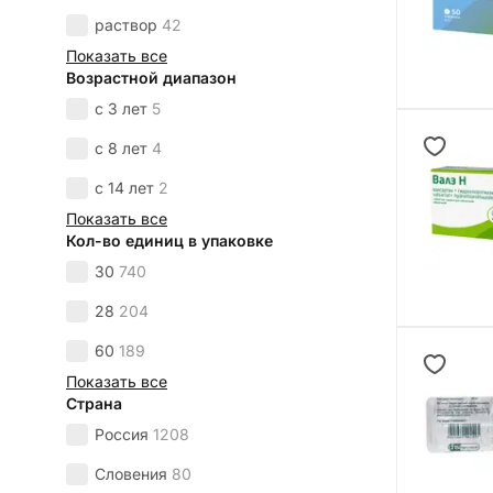
раствор
42
Показать все
Возрастной диапазон
с 3 лет
5
с 8 лет
4
с 14 лет
2
Показать все
Кол-во единиц в упаковке
30
740
28
204
60
189
Показать все
Страна
Россия
1208
Словения
80