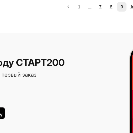
1
...
7
8
9
1
оду СТАРТ200
 первый заказ