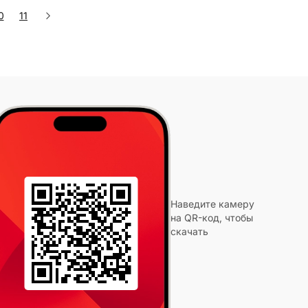
0
11
Наведите камеру
на QR-код, чтобы
скачать