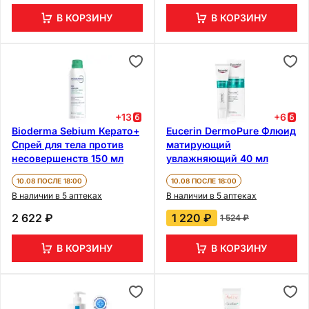
В КОРЗИНУ
В КОРЗИНУ
+
13
+
6
Bioderma Sebium Керато+
Eucerin DermoPure Флюид
Спрей для тела против
матирующий
несовершенств 150 мл
увлажняющий 40 мл
10.08 ПОСЛЕ 18:00
10.08 ПОСЛЕ 18:00
В наличии в 5 аптеках
В наличии в 5 аптеках
2 622 ₽
1 220 ₽
1 524 ₽
В КОРЗИНУ
В КОРЗИНУ