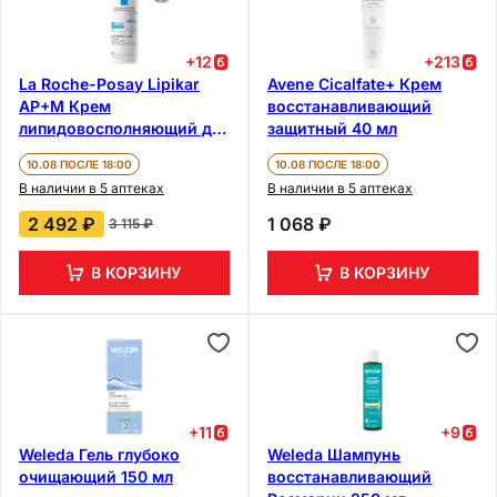
+
12
+
213
La Roche-Posay Lipikar
Avene Cicalfate+ Крем
AP+M Крем
восстанавливающий
липидовосполняющий для
защитный 40 мл
сухой очень сухой и
10.08 ПОСЛЕ 18:00
10.08 ПОСЛЕ 18:00
склонной к атопии кожи
В наличии в 5 аптеках
В наличии в 5 аптеках
400 мл
2 492 ₽
1 068 ₽
3 115 ₽
В КОРЗИНУ
В КОРЗИНУ
+
11
+
9
Weleda Гель глубоко
Weleda Шампунь
очищающий 150 мл
восстанавливающий