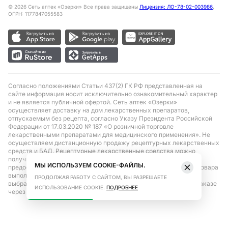
©
2026
Сеть аптек «Озерки» Все права защищены
Лицензия: ЛО-78-02-003986
,
ОГРН: 1177847055583
Согласно положениями Статьи 437(2) ГК РФ представленная на
сайте информация носит исключительно ознакомительный характер
и не является публичной офертой. Сеть аптек «Озерки»
осуществляет доставку на дом лекарственных препаратов,
отпускаемым без рецепта, согласно Указу Президента Российской
Федерации от 17.03.2020 № 187 «О розничной торговле
лекарственными препаратами для медицинского применения». Не
осуществляем дистанционную продажу рецептурных лекарственных
средств и БАД. Рецептурные лекарственные средства можно
получить только при помощи самовывоза в аптеке при
МЫ ИСПОЛЬЗУЕМ COOKIE-ФАЙЛЫ.
предоставлении рецепта, выписанного врачом. Бронирование товара
выполняется при условиях последующего выкупа заказа в
ПРОДОЛЖАЯ РАБОТУ С САЙТОМ, ВЫ РАЗРЕШАЕТЕ
выбранном аптечном пункте. Цена действительна только при заказе
ИСПОЛЬЗОВАНИЕ COOKIE.
ПОДРОБНЕЕ
через сайт.