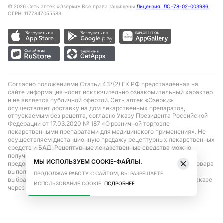
©
2026
Сеть аптек «Озерки» Все права защищены
Лицензия: ЛО-78-02-003986
,
ОГРН: 1177847055583
Согласно положениями Статьи 437(2) ГК РФ представленная на
сайте информация носит исключительно ознакомительный характер
и не является публичной офертой. Сеть аптек «Озерки»
осуществляет доставку на дом лекарственных препаратов,
отпускаемым без рецепта, согласно Указу Президента Российской
Федерации от 17.03.2020 № 187 «О розничной торговле
лекарственными препаратами для медицинского применения». Не
осуществляем дистанционную продажу рецептурных лекарственных
средств и БАД. Рецептурные лекарственные средства можно
получить только при помощи самовывоза в аптеке при
МЫ ИСПОЛЬЗУЕМ COOKIE-ФАЙЛЫ.
предоставлении рецепта, выписанного врачом. Бронирование товара
выполняется при условиях последующего выкупа заказа в
ПРОДОЛЖАЯ РАБОТУ С САЙТОМ, ВЫ РАЗРЕШАЕТЕ
выбранном аптечном пункте. Цена действительна только при заказе
ИСПОЛЬЗОВАНИЕ COOKIE.
ПОДРОБНЕЕ
через сайт.