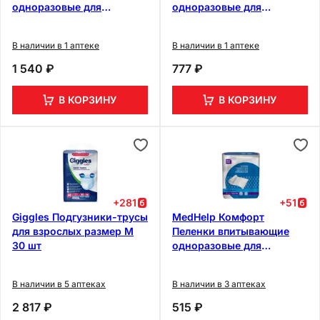
одноразовые для
одноразовые для
взрослых 60 см х 90 см
взрослых 60 см х 60 см
30 шт
30 шт
В наличии в 1 аптеке
В наличии в 1 аптеке
1 540 ₽
777 ₽
В КОРЗИНУ
В КОРЗИНУ
+
281
+
51
Giggles Подгузники-трусы
MedHelp Комфорт
для взрослых размер М
Пеленки впитывающие
30 шт
одноразовые для
взрослых 60 см х 60 см 10
шт
В наличии в 5 аптеках
В наличии в 3 аптеках
2 817 ₽
515 ₽