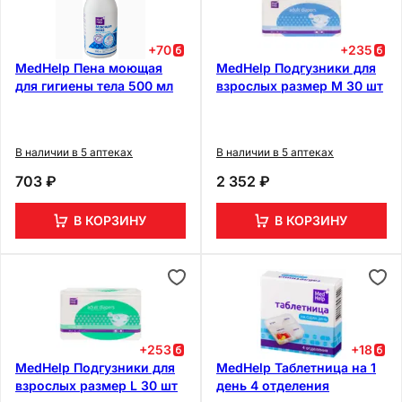
+
70
+
235
MedHelp Пена моющая
MedHelp Подгузники для
для гигиены тела 500 мл
взрослых размер M 30 шт
В наличии в 5 аптеках
В наличии в 5 аптеках
703 ₽
2 352 ₽
В КОРЗИНУ
В КОРЗИНУ
+
253
+
18
MedHelp Подгузники для
MedHelp Таблетница на 1
взрослых размер L 30 шт
день 4 отделения