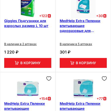
+
122
+
30
Giggles Подгузники для
MedHelp Extra Пеленки
взрослых размер L 10 шт
впитывающие
одноразовые для
взрослых 60 см х 60 см 5
шт
В наличии в 2 аптеках
В наличии в 5 аптеках
1 220 ₽
301 ₽
В КОРЗИНУ
В КОРЗИНУ
+
154
+
77
MedHelp Extra Пеленки
MedHelp Extra Пеленки
впитывающие
впитывающие