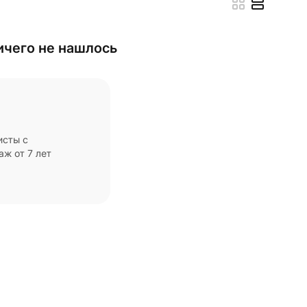
ичего не нашлось
исты с
ж от 7 лет