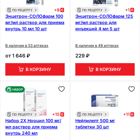
+
8
+
1
ПО РЕЦЕПТУ
ПО РЕЦЕПТУ
Энцетрон-СОЛОфарм 100
Энцетрон-СОЛОфарм 125
мг/мл раствор для приема
мг/мл раствор для
внутрь 10 мл 10 шт
инъекций 4 мл 5 шт
В наличии в 53 аптеках
В наличии в 48 аптеках
от
1 646 ₽
229 ₽
В КОРЗИНУ
В КОРЗИНУ
НАБОР
+
15
+
11
ПО РЕЦЕПТУ
ПО РЕЦЕПТУ
Набор 2Х Нооцил 100 мг/
Нейпилепт 500 мг
мл раствор для приема
таблетки 30 шт
внутрь 240 мл