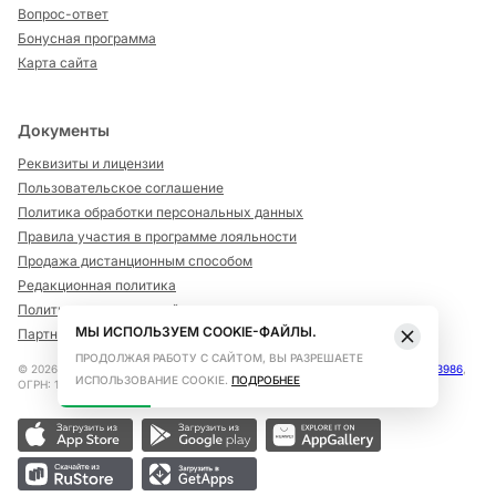
Вопрос-ответ
Бонусная программа
Карта сайта
Документы
Реквизиты и лицензии
Пользовательское соглашение
Политика обработки персональных данных
Правила участия в программе лояльности
Продажа дистанционным способом
Редакционная политика
Политика рекомендаций
МЫ ИСПОЛЬЗУЕМ COOKIE-ФАЙЛЫ.
Партнерская программа для веб-мастеров
ПРОДОЛЖАЯ РАБОТУ С САЙТОМ, ВЫ РАЗРЕШАЕТЕ
©
2026
Сеть аптек «Озерки» Все права защищены
Лицензия: ЛО-78-02-003986
,
ИСПОЛЬЗОВАНИЕ COOKIE.
ПОДРОБНЕЕ
ОГРН: 1177847055583