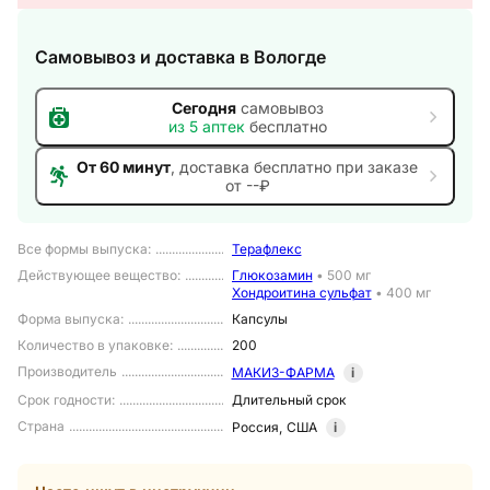
Самовывоз и доставка
в Вологде
Сегодня
самовывоз
из
5
аптек
бесплатно
От 60 минут
, доставка
бесплатно при заказе
от --₽
Все формы выпуска
:
Терафлекс
Действующее вещество
:
Глюкозамин
•
500 мг
Хондроитина сульфат
•
400 мг
Форма выпуска
:
Капсулы
Количество в упаковке
:
200
Производитель
МАКИЗ-ФАРМА
i
Срок годности
:
Длительный срок
Страна
Россия
,
США
i