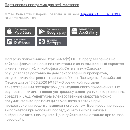
Партнерская программа для веб-мастеров
©
2026
Сеть аптек «Озерки» Все права защищены
Лицензия: ЛО-78-02-003986
,
ОГРН: 1177847055583
Согласно положениями Статьи 437(2) ГК РФ представленная на
сайте информация носит исключительно ознакомительный характер
и не является публичной офертой. Сеть аптек «Озерки»
осуществляет доставку на дом лекарственных препаратов,
отпускаемым без рецепта, согласно Указу Президента Российской
Федерации от 17.03.2020 № 187 «О розничной торговле
лекарственными препаратами для медицинского применения». Не
осуществляем дистанционную продажу рецептурных лекарственных
средств и БАД. Рецептурные лекарственные средства можно
получить только при помощи самовывоза в аптеке при
предоставлении рецепта, выписанного врачом. Бронирование товара
выполняется при условиях последующего выкупа заказа в
выбранном аптечном пункте. Цена действительна только при заказе
через сайт.