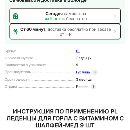
Самовывоз и доставка
в Вологде
Сегодня
самовывоз
из
5
аптек
бесплатно
От 60 минут
, доставка
бесплатно при заказе
от --₽
Бренд
:
PL
Форма выпуска
:
Леденцы
Количество в упаковке
:
9
Производитель
Гуслица
i
Срок годности
:
3 месяца
Страна
Россия
i
ИНСТРУКЦИЯ ПО ПРИМЕНЕНИЮ PL
ЛЕДЕНЦЫ ДЛЯ ГОРЛА С ВИТАМИНОМ С
ШАЛФЕЙ-МЕД 9 ШТ