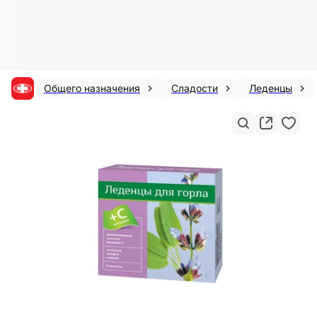
Общего назначения
Сладости
Леденцы