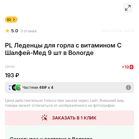
X2
5.0
3
отзыва
КОД ТОВАРА:
184710
PL Леденцы для горла с витамином С
Шалфей-Мед 9 шт в Вологде
Цена:
+
19
193 ₽
Частями
48
₽ х 4
Цена действительна только при заказе через сайт
. Внешний вид
товара может отличаться от изображённого на фотографии.
ЗАКАЗАТЬ В 1 КЛИК