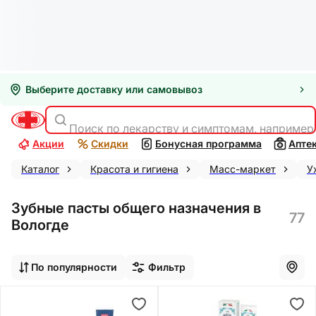
Выберите доставку или самовывоз
Поиск по лекарству и симптомам, например
Акции
Скидки
Бонусная программа
Апте
Каталог
Красота и гигиена
Масс-маркет
У
Зубные пасты общего назначения в
77
Вологде
По популярности
Фильтр