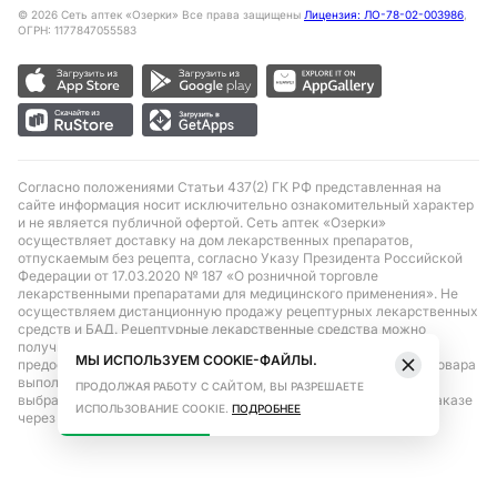
©
2026
Сеть аптек «Озерки» Все права защищены
Лицензия: ЛО-78-02-003986
,
ОГРН: 1177847055583
Согласно положениями Статьи 437(2) ГК РФ представленная на
сайте информация носит исключительно ознакомительный характер
и не является публичной офертой. Сеть аптек «Озерки»
осуществляет доставку на дом лекарственных препаратов,
отпускаемым без рецепта, согласно Указу Президента Российской
Федерации от 17.03.2020 № 187 «О розничной торговле
лекарственными препаратами для медицинского применения». Не
осуществляем дистанционную продажу рецептурных лекарственных
средств и БАД. Рецептурные лекарственные средства можно
получить только при помощи самовывоза в аптеке при
МЫ ИСПОЛЬЗУЕМ COOKIE-ФАЙЛЫ.
предоставлении рецепта, выписанного врачом. Бронирование товара
выполняется при условиях последующего выкупа заказа в
ПРОДОЛЖАЯ РАБОТУ С САЙТОМ, ВЫ РАЗРЕШАЕТЕ
выбранном аптечном пункте. Цена действительна только при заказе
ИСПОЛЬЗОВАНИЕ COOKIE.
ПОДРОБНЕЕ
через сайт.