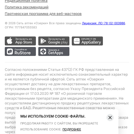
Редакционная политика
Политика рекомендаций
Партнерская программа для веб-мастеров
©
2026
Сеть аптек «Озерки» Все права защищены
Лицензия: ЛО-78-02-003986
,
ОГРН: 1177847055583
Согласно положениями Статьи 437(2) ГК РФ представленная на
сайте информация носит исключительно ознакомительный характер
и не является публичной офертой. Сеть аптек «Озерки»
осуществляет доставку на дом лекарственных препаратов,
отпускаемым без рецепта, согласно Указу Президента Российской
Федерации от 17.03.2020 № 187 «О розничной торговле
лекарственными препаратами для медицинского применения». Не
осуществляем дистанционную продажу рецептурных лекарственных
средств и БАД. Рецептурные лекарственные средства можно
получить только при помощи самовывоза в аптеке при
МЫ ИСПОЛЬЗУЕМ COOKIE-ФАЙЛЫ.
предоставлении рецепта, выписанного врачом. Бронирование товара
выполняется при условиях последующего выкупа заказа в
ПРОДОЛЖАЯ РАБОТУ С САЙТОМ, ВЫ РАЗРЕШАЕТЕ
выбранном аптечном пункте. Цена действительна только при заказе
ИСПОЛЬЗОВАНИЕ COOKIE.
ПОДРОБНЕЕ
через сайт.