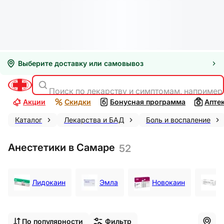
Выберите доставку или самовывоз
Поиск по лекарству и симптомам, например
Акции
Скидки
Бонусная программа
Апте
Каталог
Лекарства и БАД
Боль и воспаление
Анестетики в Самаре
52
Лидокаин
Эмла
Новокаин
А
По популярности
Фильтр