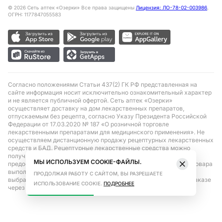
©
2026
Сеть аптек «Озерки» Все права защищены
Лицензия: ЛО-78-02-003986
,
ОГРН: 1177847055583
Согласно положениями Статьи 437(2) ГК РФ представленная на
сайте информация носит исключительно ознакомительный характер
и не является публичной офертой. Сеть аптек «Озерки»
осуществляет доставку на дом лекарственных препаратов,
отпускаемым без рецепта, согласно Указу Президента Российской
Федерации от 17.03.2020 № 187 «О розничной торговле
лекарственными препаратами для медицинского применения». Не
осуществляем дистанционную продажу рецептурных лекарственных
средств и БАД. Рецептурные лекарственные средства можно
получить только при помощи самовывоза в аптеке при
МЫ ИСПОЛЬЗУЕМ COOKIE-ФАЙЛЫ.
предоставлении рецепта, выписанного врачом. Бронирование товара
выполняется при условиях последующего выкупа заказа в
ПРОДОЛЖАЯ РАБОТУ С САЙТОМ, ВЫ РАЗРЕШАЕТЕ
выбранном аптечном пункте. Цена действительна только при заказе
ИСПОЛЬЗОВАНИЕ COOKIE.
ПОДРОБНЕЕ
через сайт.