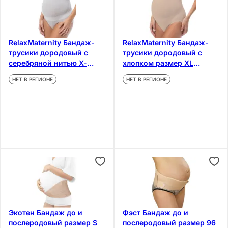
RelaxMaternity Бандаж-
RelaxMaternity Бандаж-
трусики дородовый с
трусики дородовый с
серебряной нитью X-
хлопком размер XL
Static размер S
Бежевый
НЕТ В РЕГИОНЕ
НЕТ В РЕГИОНЕ
Экотен Бандаж до и
Фэст Бандаж до и
послеродовый размер S
послеродовый размер 96