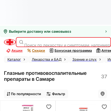
Выберите доставку или самовывоз
Поиск по лекарству и симптомам, например
Акции
Скидки
Бонусная программа
Апте
Каталог
Лекарства и БАД
Зрение и слух
И
Глазные противовоспалительные
37
препараты в Самаре
По популярности
Фильтр