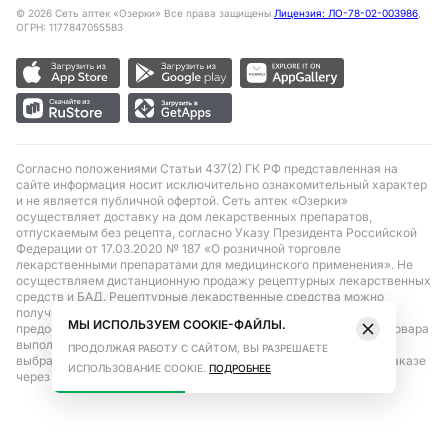
©
2026
Сеть аптек «Озерки» Все права защищены
Лицензия: ЛО-78-02-003986
,
ОГРН: 1177847055583
Согласно положениями Статьи 437(2) ГК РФ представленная на
сайте информация носит исключительно ознакомительный характер
и не является публичной офертой. Сеть аптек «Озерки»
осуществляет доставку на дом лекарственных препаратов,
отпускаемым без рецепта, согласно Указу Президента Российской
Федерации от 17.03.2020 № 187 «О розничной торговле
лекарственными препаратами для медицинского применения». Не
осуществляем дистанционную продажу рецептурных лекарственных
средств и БАД. Рецептурные лекарственные средства можно
получить только при помощи самовывоза в аптеке при
МЫ ИСПОЛЬЗУЕМ COOKIE-ФАЙЛЫ.
предоставлении рецепта, выписанного врачом. Бронирование товара
выполняется при условиях последующего выкупа заказа в
ПРОДОЛЖАЯ РАБОТУ С САЙТОМ, ВЫ РАЗРЕШАЕТЕ
выбранном аптечном пункте. Цена действительна только при заказе
ИСПОЛЬЗОВАНИЕ COOKIE.
ПОДРОБНЕЕ
через сайт.