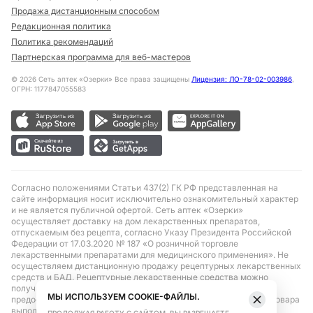
Продажа дистанционным способом
Редакционная политика
Политика рекомендаций
Партнерская программа для веб-мастеров
©
2026
Сеть аптек «Озерки» Все права защищены
Лицензия: ЛО-78-02-003986
,
ОГРН: 1177847055583
Согласно положениями Статьи 437(2) ГК РФ представленная на
сайте информация носит исключительно ознакомительный характер
и не является публичной офертой. Сеть аптек «Озерки»
осуществляет доставку на дом лекарственных препаратов,
отпускаемым без рецепта, согласно Указу Президента Российской
Федерации от 17.03.2020 № 187 «О розничной торговле
лекарственными препаратами для медицинского применения». Не
осуществляем дистанционную продажу рецептурных лекарственных
средств и БАД. Рецептурные лекарственные средства можно
получить только при помощи самовывоза в аптеке при
МЫ ИСПОЛЬЗУЕМ COOKIE-ФАЙЛЫ.
предоставлении рецепта, выписанного врачом. Бронирование товара
выполняется при условиях последующего выкупа заказа в