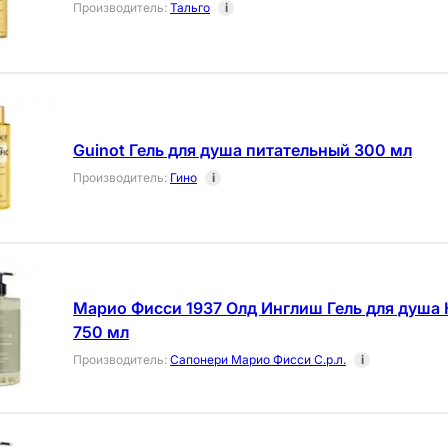
Производитель
:
Тальго
i
Guinot Гель для душа питательный 300 мл
Производитель
:
Гино
i
Марио Фисси 1937 Олд Инглиш Гель для душа
750 мл
Производитель
:
Сапонери Марио Фисси С.р.л.
i