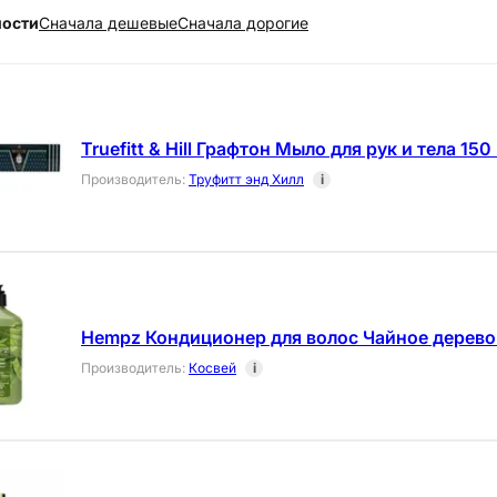
ности
Cначала дешевые
Cначала дорогие
Truefitt & Hill Графтон Мыло для рук и тела 150 
Производитель
:
Труфитт энд Хилл
i
Hempz Кондиционер для волос Чайное дерев
Производитель
:
Косвей
i