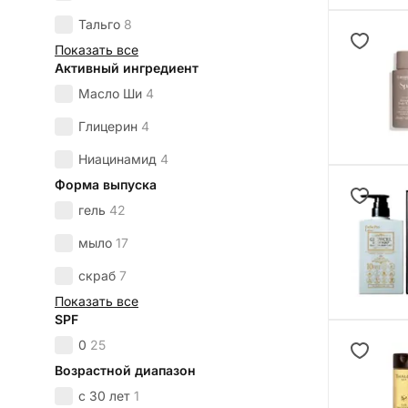
Тальго
8
Показать все
Активный ингредиент
Масло Ши
4
Глицерин
4
Ниацинамид
4
Форма выпуска
гель
42
мыло
17
скраб
7
Показать все
SPF
0
25
Возрастной диапазон
с 30 лет
1