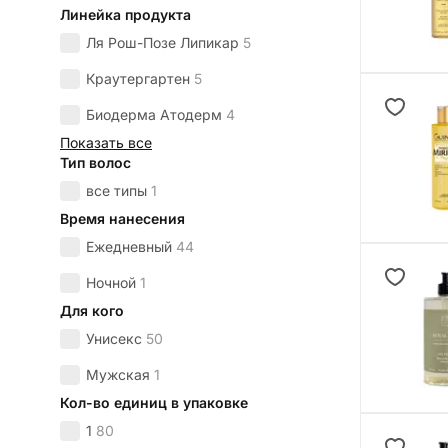
Линейка продукта
Ля Рош-Позе Липикар
5
Краутергартен
5
Биодерма Атодерм
4
Показать все
Тип волос
все типы
1
Время нанесения
Ежедневный
44
Ночной
1
Для кого
Унисекс
50
Мужская
1
Кол-во единиц в упаковке
1
80