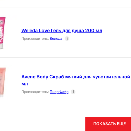
Weleda Love Гель для душа 200 мл
Производитель
:
Веледа
i
Avene Body Скраб мягкий для чувствительной 
мл
Производитель
:
Пьер Фабр
i
ПОКАЗАТЬ ЕЩЕ