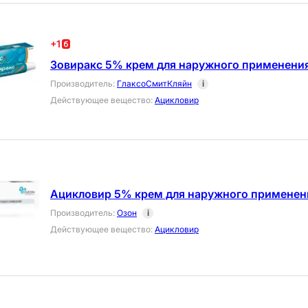
+
1
Зовиракс 5% крем для наружного применения
Производитель
:
ГлаксоСмитКляйн
i
Действующее вещество
:
Ацикловир
Ацикловир 5% крем для наружного применени
Производитель
:
Озон
i
Действующее вещество
:
Ацикловир