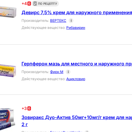
+
4
ПО РЕЦЕПТУ
Девирс 7,5% крем для наружного применения 
Производитель
:
ВЕРТЕКС
i
Действующее вещество
:
Рибавирин
Герпферон мазь для местного и наружного пр
Производитель
:
Фирн М
i
Действующее вещество
:
Ацикловир
+
3
Зовиракс Дуо-Актив 50мг+10мг/г крем для н
2 г