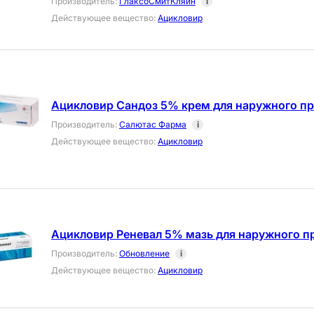
Производитель
:
ГлаксоСмитКляйн
i
Действующее вещество
:
Ацикловир
Ацикловир Сандоз 5% крем для наружного пр
Производитель
:
Салютас Фарма
i
Действующее вещество
:
Ацикловир
Ацикловир Реневал 5% мазь для наружного п
Производитель
:
Обновление
i
Действующее вещество
:
Ацикловир