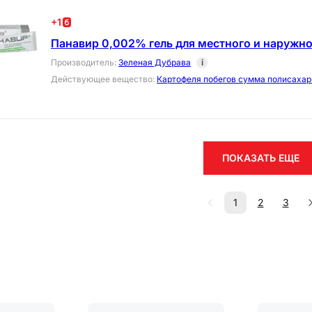
+
1
Панавир 0,002% гель для местного и наружно
Производитель
:
Зеленая Дубрава
i
Действующее вещество
:
Картофеля побегов сумма полисахар
ПОКАЗАТЬ ЕЩЕ
1
2
3