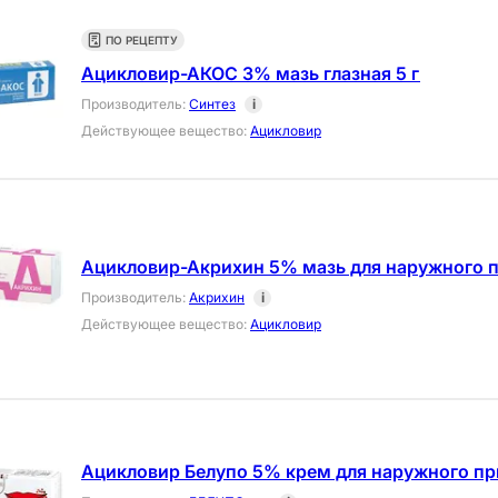
ПО РЕЦЕПТУ
Ацикловир-АКОС 3% мазь глазная 5 г
Производитель
:
Синтез
i
Действующее вещество
:
Ацикловир
Ацикловир-Акрихин 5% мазь для наружного п
Производитель
:
Акрихин
i
Действующее вещество
:
Ацикловир
Ацикловир Белупо 5% крем для наружного пр