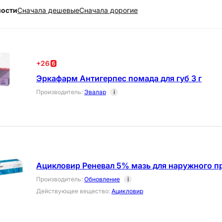
ности
Cначала дешевые
Cначала дорогие
+
26
Эркафарм Антигерпес помада для губ 3 г
Производитель
:
Эвалар
i
Ацикловир Реневал 5% мазь для наружного п
Производитель
:
Обновление
i
Действующее вещество
:
Ацикловир