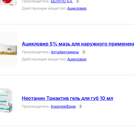
Производитель
:
БЕЛУПО д.д.
i
Действующее вещество
:
Ацикловир
Ацикловир 5% мазь для наружного применени
Производитель
:
Алтайвитамины
i
Действующее вещество
:
Ацикловир
Неотанин Триактив гель для губ 10 мл
Производитель
:
КоролевФарм
i