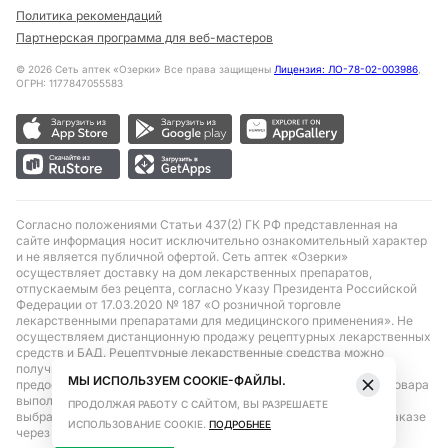
Политика рекомендаций
Партнерская программа для веб-мастеров
©
2026
Сеть аптек «Озерки» Все права защищены
Лицензия: ЛО-78-02-003986
,
ОГРН: 1177847055583
Согласно положениями Статьи 437(2) ГК РФ представленная на
сайте информация носит исключительно ознакомительный характер
и не является публичной офертой. Сеть аптек «Озерки»
осуществляет доставку на дом лекарственных препаратов,
отпускаемым без рецепта, согласно Указу Президента Российской
Федерации от 17.03.2020 № 187 «О розничной торговле
лекарственными препаратами для медицинского применения». Не
осуществляем дистанционную продажу рецептурных лекарственных
средств и БАД. Рецептурные лекарственные средства можно
получить только при помощи самовывоза в аптеке при
МЫ ИСПОЛЬЗУЕМ COOKIE-ФАЙЛЫ.
предоставлении рецепта, выписанного врачом. Бронирование товара
выполняется при условиях последующего выкупа заказа в
ПРОДОЛЖАЯ РАБОТУ С САЙТОМ, ВЫ РАЗРЕШАЕТЕ
выбранном аптечном пункте. Цена действительна только при заказе
ИСПОЛЬЗОВАНИЕ COOKIE.
ПОДРОБНЕЕ
через сайт.