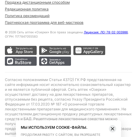
Продажа дистанционным способом
Редакционная политика
Политика рекомендаций
Партнерская программа для веб-мастеров
©
2026
Сеть аптек «Озерки» Все права защищены
Лицензия: ЛО-78-02-003986
,
ОГРН: 1177847055583
Согласно положениями Статьи 437(2) ГК РФ представленная на
сайте информация носит исключительно ознакомительный характер
и не является публичной офертой. Сеть аптек «Озерки»
осуществляет доставку на дом лекарственных препаратов,
отпускаемым без рецепта, согласно Указу Президента Российской
Федерации от 17.03.2020 № 187 «О розничной торговле
лекарственными препаратами для медицинского применения». Не
осуществляем дистанционную продажу рецептурных лекарственных
средств и БАД. Рецептурные лекарственные средства можно
получить только при помощи самовывоза в аптеке при
МЫ ИСПОЛЬЗУЕМ COOKIE-ФАЙЛЫ.
предоставлении рецепта, выписанного врачом. Бронирование товара
выполняется при условиях последующего выкупа заказа в
ПРОДОЛЖАЯ РАБОТУ С САЙТОМ, ВЫ РАЗРЕШАЕТЕ