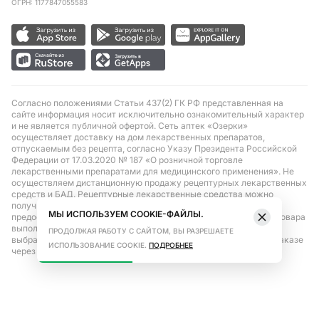
ОГРН: 1177847055583
Согласно положениями Статьи 437(2) ГК РФ представленная на
сайте информация носит исключительно ознакомительный характер
и не является публичной офертой. Сеть аптек «Озерки»
осуществляет доставку на дом лекарственных препаратов,
отпускаемым без рецепта, согласно Указу Президента Российской
Федерации от 17.03.2020 № 187 «О розничной торговле
лекарственными препаратами для медицинского применения». Не
осуществляем дистанционную продажу рецептурных лекарственных
средств и БАД. Рецептурные лекарственные средства можно
получить только при помощи самовывоза в аптеке при
МЫ ИСПОЛЬЗУЕМ COOKIE-ФАЙЛЫ.
предоставлении рецепта, выписанного врачом. Бронирование товара
выполняется при условиях последующего выкупа заказа в
ПРОДОЛЖАЯ РАБОТУ С САЙТОМ, ВЫ РАЗРЕШАЕТЕ
выбранном аптечном пункте. Цена действительна только при заказе
ИСПОЛЬЗОВАНИЕ COOKIE.
ПОДРОБНЕЕ
через сайт.