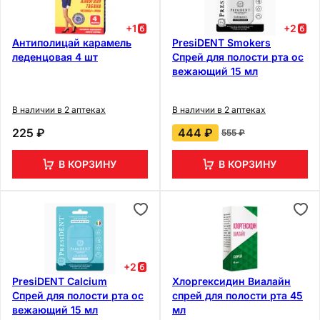
+
1
+
2
Антиполицай карамель
PresiDENT Smokers
леденцовая 4 шт
Спрей для полости рта ос
вежающий 15 мл
В наличии в 2 аптеках
В наличии в 2 аптеках
225 ₽
444 ₽
555 ₽
В КОРЗИНУ
В КОРЗИНУ
+
2
PresiDENT Calcium
Хлоргексидин Виалайн
Спрей для полости рта ос
спрей для полости рта 45
вежающий 15 мл
мл