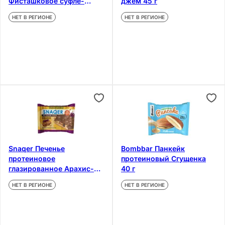
Фисташковое суфле-
джем 45 г
Хрустящее тесто 55 г
НЕТ В РЕГИОНЕ
НЕТ В РЕГИОНЕ
Snaqer Печенье
Bombbar Панкейк
протеиновое
протеиновый Сгущенка
глазированное Арахис-
40 г
Изюм-Карамель 45 г
НЕТ В РЕГИОНЕ
НЕТ В РЕГИОНЕ