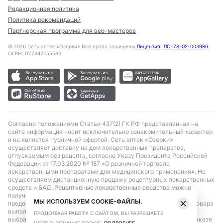
Редакционная политика
Политика рекомендаций
Партнерская программа для веб-мастеров
©
2026
Сеть аптек «Озерки» Все права защищены
Лицензия: ЛО-78-02-003986
,
ОГРН: 1177847055583
Согласно положениями Статьи 437(2) ГК РФ представленная на
сайте информация носит исключительно ознакомительный характер
и не является публичной офертой. Сеть аптек «Озерки»
осуществляет доставку на дом лекарственных препаратов,
отпускаемым без рецепта, согласно Указу Президента Российской
Федерации от 17.03.2020 № 187 «О розничной торговле
лекарственными препаратами для медицинского применения». Не
осуществляем дистанционную продажу рецептурных лекарственных
средств и БАД. Рецептурные лекарственные средства можно
получить только при помощи самовывоза в аптеке при
МЫ ИСПОЛЬЗУЕМ COOKIE-ФАЙЛЫ.
предоставлении рецепта, выписанного врачом. Бронирование товара
выполняется при условиях последующего выкупа заказа в
ПРОДОЛЖАЯ РАБОТУ С САЙТОМ, ВЫ РАЗРЕШАЕТЕ
выбранном аптечном пункте. Цена действительна только при заказе