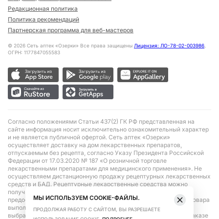
Редакционная политика
Политика рекомендаций
Партнерская программа для веб-мастеров
©
2026
Сеть аптек «Озерки» Все права защищены
Лицензия: ЛО-78-02-003986
,
ОГРН: 1177847055583
Согласно положениями Статьи 437(2) ГК РФ представленная на
сайте информация носит исключительно ознакомительный характер
и не является публичной офертой. Сеть аптек «Озерки»
осуществляет доставку на дом лекарственных препаратов,
отпускаемым без рецепта, согласно Указу Президента Российской
Федерации от 17.03.2020 № 187 «О розничной торговле
лекарственными препаратами для медицинского применения». Не
осуществляем дистанционную продажу рецептурных лекарственных
средств и БАД. Рецептурные лекарственные средства можно
получить только при помощи самовывоза в аптеке при
МЫ ИСПОЛЬЗУЕМ COOKIE-ФАЙЛЫ.
предоставлении рецепта, выписанного врачом. Бронирование товара
выполняется при условиях последующего выкупа заказа в
ПРОДОЛЖАЯ РАБОТУ С САЙТОМ, ВЫ РАЗРЕШАЕТЕ
выбранном аптечном пункте. Цена действительна только при заказе