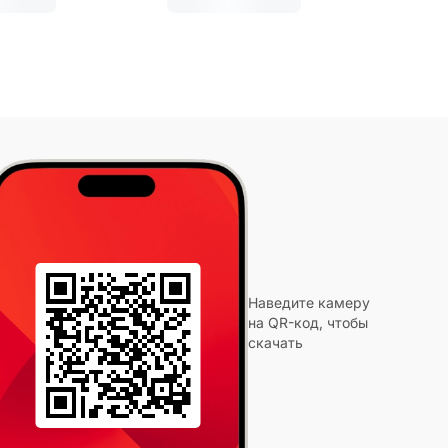
Наведите камеру
на QR-код, чтобы
скачать