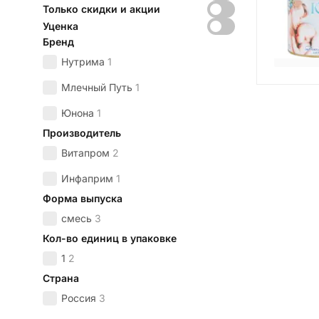
Только скидки и акции
Уценка
Бренд
Нутрима
1
Млечный Путь
1
Юнона
1
Производитель
Витапром
2
Инфаприм
1
Форма выпуска
смесь
3
Кол-во единиц в упаковке
1
2
Страна
Россия
3