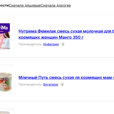
ности
Cначала дешевые
Cначала дорогие
Нутрима Фемилак смесь сухая молочная для 
кормящих женщин Манго 350 г
Производитель
:
Инфаприм
i
Млечный Путь смесь сухая ля кормящих мам 
Производитель
:
Витапром
i