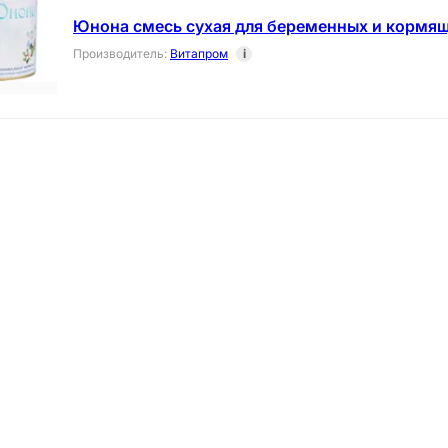
Юнона смесь сухая для беременных и кормящ
Производитель
:
Витапром
i