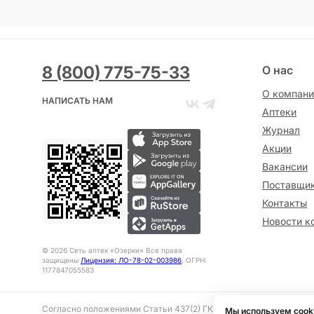
8 (800) 775-75-33
О нас
О компани
НАПИСАТЬ НАМ
Аптеки
Журнал
Акции
Вакансии
Поставщи
Контакты
Новости к
©
2026
Сеть аптек «Озерки» Все права
защищены
Лицензия: ЛО-78-02-003986
, ОГРН:
1177847055583
Согласно положениями Статьи 437(2) ГК РФ представленная на 
Мы используем cook