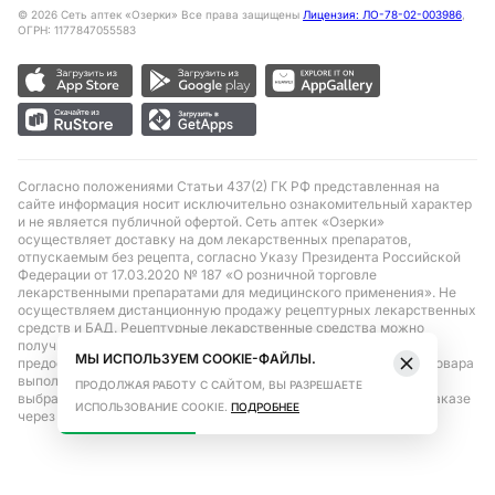
©
2026
Сеть аптек «Озерки» Все права защищены
Лицензия: ЛО-78-02-003986
,
ОГРН: 1177847055583
Согласно положениями Статьи 437(2) ГК РФ представленная на
сайте информация носит исключительно ознакомительный характер
и не является публичной офертой. Сеть аптек «Озерки»
осуществляет доставку на дом лекарственных препаратов,
отпускаемым без рецепта, согласно Указу Президента Российской
Федерации от 17.03.2020 № 187 «О розничной торговле
лекарственными препаратами для медицинского применения». Не
осуществляем дистанционную продажу рецептурных лекарственных
средств и БАД. Рецептурные лекарственные средства можно
получить только при помощи самовывоза в аптеке при
МЫ ИСПОЛЬЗУЕМ COOKIE-ФАЙЛЫ.
предоставлении рецепта, выписанного врачом. Бронирование товара
выполняется при условиях последующего выкупа заказа в
ПРОДОЛЖАЯ РАБОТУ С САЙТОМ, ВЫ РАЗРЕШАЕТЕ
выбранном аптечном пункте. Цена действительна только при заказе
ИСПОЛЬЗОВАНИЕ COOKIE.
ПОДРОБНЕЕ
через сайт.