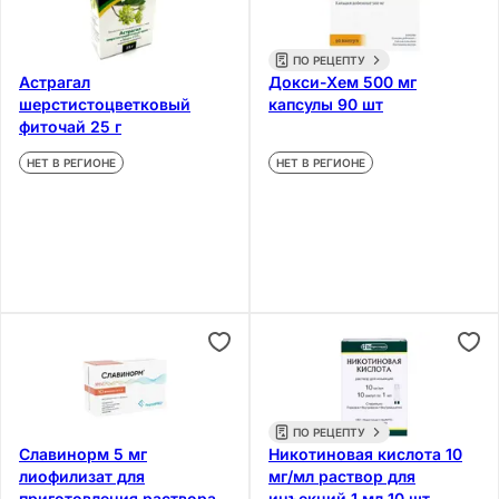
ПО РЕЦЕПТУ
Астрагал
Докси-Хем 500 мг
шерстистоцветковый
капсулы 90 шт
фиточай 25 г
НЕТ В РЕГИОНЕ
НЕТ В РЕГИОНЕ
ПО РЕЦЕПТУ
Славинорм 5 мг
Никотиновая кислота 10
лиофилизат для
мг/мл раствор для
приготовления раствора
инъекций 1 мл 10 шт