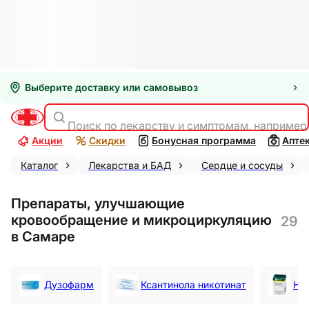
Выберите доставку или самовывоз
Поиск по лекарству и симптомам, например
Акции
Скидки
Бонусная программа
Апте
Каталог
Лекарства и БАД
Сердце и сосуды
Препараты, улучшающие
кровообращение и микроциркуляцию
29
в Самаре
Дузофарм
Ксантинола никотинат
Ни