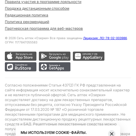
Правила участия в программе лояльности
Продажа дистанционным способом
Редакционная политика
Политика рекомендаций
Партнерская программа для веб-мастеров
©
2026
Сеть аптек «Озерки» Все права защищены
Лицензия: ЛО-78-02-003986
,
ОГРН: 1177847055583
Согласно положениями Статьи 437(2) ГК РФ представленная на
сайте информация носит исключительно ознакомительный характер
и не является публичной офертой. Сеть аптек «Озерки»
осуществляет доставку на дом лекарственных препаратов,
отпускаемым без рецепта, согласно Указу Президента Российской
Федерации от 17.03.2020 № 187 «О розничной торговле
лекарственными препаратами для медицинского применения». Не
осуществляем дистанционную продажу рецептурных лекарственных
средств и БАД. Рецептурные лекарственные средства можно
получить только при помощи самовывоза в аптеке при
МЫ ИСПОЛЬЗУЕМ COOKIE-ФАЙЛЫ.
предоставлении рецепта, выписанного врачом. Бронирование товара