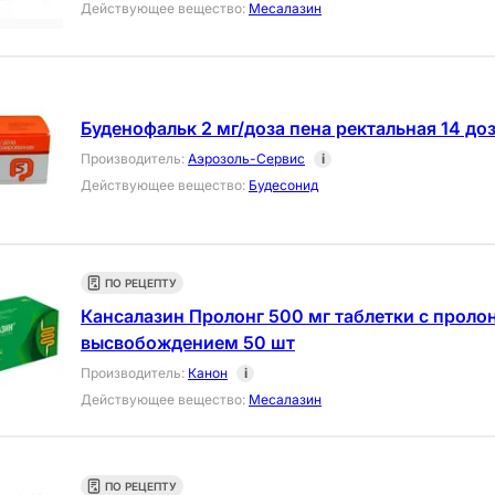
Действующее вещество
:
Месалазин
Буденофальк 2 мг/доза пена ректальная 14 до
Производитель
:
Аэрозоль-Сервис
i
Действующее вещество
:
Будесонид
ПО РЕЦЕПТУ
Кансалазин Пролонг 500 мг таблетки с прол
высвобождением 50 шт
Производитель
:
Канон
i
Действующее вещество
:
Месалазин
ПО РЕЦЕПТУ