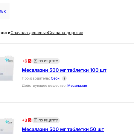
льк
ности
Cначала дешевые
Cначала дорогие
+
6
ПО РЕЦЕПТУ
Месалазин 500 мг таблетки 100 шт
Производитель
:
Озон
i
Действующее вещество
:
Месалазин
+
3
ПО РЕЦЕПТУ
Месалазин 500 мг таблетки 50 шт