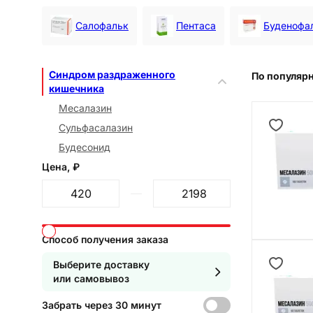
Салофальк
Пентаса
Буденофа
Синдром раздраженного
По популяр
кишечника
Месалазин
Сульфасалазин
Будесонид
Цена, ₽
От
До
Способ получения заказа
Выберите доставку
или самовывоз
Забрать через 30 минут