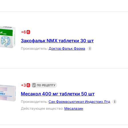
+
6
Закофальк NMX таблетки 30 шт
Производитель
:
Доктор Фальк Фарма
i
+
3
ПО РЕЦЕПТУ
Месакол 400 мг таблетки 50 шт
Производитель
:
Сан Фармасьютикал Индастриз Лтд
i
Действующее вещество
:
Месалазин