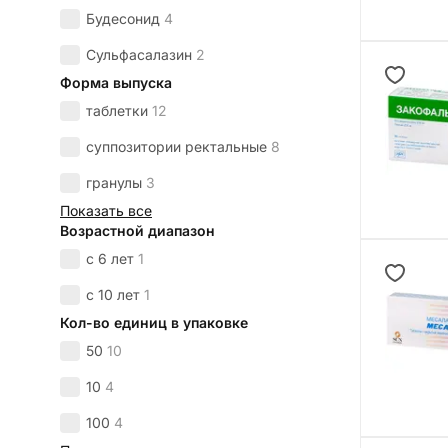
Будесонид
4
Сульфасалазин
2
Форма выпуска
таблетки
12
суппозитории ректальные
8
гранулы
3
Показать все
Возрастной диапазон
с 6 лет
1
с 10 лет
1
Кол-во единиц в упаковке
50
10
10
4
100
4