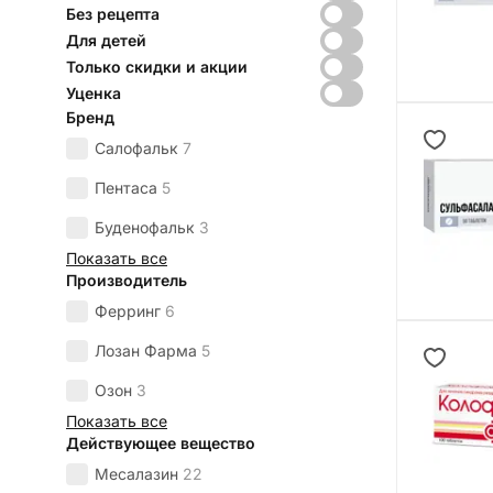
Без рецепта
Для детей
Только скидки и акции
Уценка
Бренд
Салофальк
7
Пентаса
5
Буденофальк
3
Показать все
Производитель
Ферринг
6
Лозан Фарма
5
Озон
3
Показать все
Действующее вещество
Месалазин
22