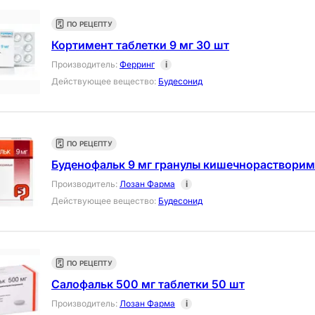
ПО РЕЦЕПТУ
Кортимент таблетки 9 мг 30 шт
Производитель
:
Ферринг
i
Действующее вещество
:
Будесонид
ПО РЕЦЕПТУ
Буденофальк 9 мг гранулы кишечнорастворим
Производитель
:
Лозан Фарма
i
Действующее вещество
:
Будесонид
ПО РЕЦЕПТУ
Салофальк 500 мг таблетки 50 шт
Производитель
:
Лозан Фарма
i