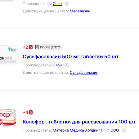
Производитель
:
Озон
i
Действующее вещество
:
Месалазин
+
2
ПО РЕЦЕПТУ
Сульфасалазин 500 мг таблетки 50 шт
Производитель
:
Озон
i
Действующее вещество
:
Сульфасалазин
+
4
Колофорт таблетки для рассасывания 100 шт
Производитель
:
Материа Медика Холдинг НПФ ООО
i