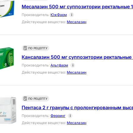
Месалазин 500 мг суппозитории ректальные 
Производитель
:
ЮжФарм
i
Действующее вещество
:
Месалазин
ПО РЕЦЕПТУ
Кансалазин 500 мг суппозитории ректальные 
Производитель
:
Альтфарм
i
Действующее вещество
:
Месалазин
ПО РЕЦЕПТУ
Пентаса 2 г гранулы с пролонгированным вы
Производитель
:
Ферринг
i
Действующее вещество
:
Месалазин