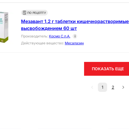
ПО РЕЦЕПТУ
Мезавант 1,2 г таблетки кишечнорастворимы
высвобождением 60 шт
Производитель
:
Космо С.п.А.
i
Действующее вещество
:
Месалазин
ПОКАЗАТЬ ЕЩЕ
1
2